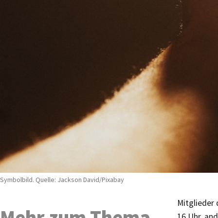
Symbolbild. Quelle: Jackson David/Pixabay
Mitglieder 
Mehr zum Thema
16 Uhr, an