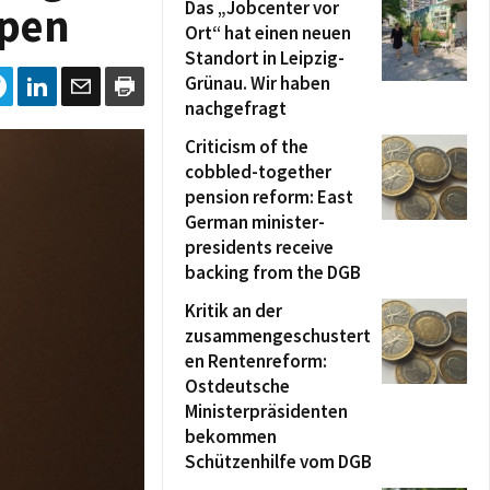
Das „Jobcenter vor
ppen
Ort“ hat einen neuen
Standort in Leipzig-
Grünau. Wir haben
nachgefragt
Criticism of the
cobbled-together
pension reform: East
German minister-
presidents receive
backing from the DGB
Kritik an der
zusammengeschustert
en Rentenreform:
Ostdeutsche
Ministerpräsidenten
bekommen
Schützenhilfe vom DGB