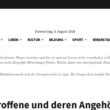
Donnerstag, 6. August 2026
LEBEN
KULTUR
BILDUNG
SPORT
VERANSTA
schiedensten Wegen erreichen und die wir unseren Lesern nicht vorenthalten woll
hin nicht überprüfte Mitteilungen Dritter. Welche damit stets durchgehende Zita
e Redaktion macht sich die Aussagen nicht zu eigen. Bei Fragen dazu wenden Sie
roffene und deren Angehö