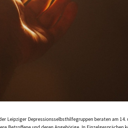
der Leipziger Depressionsselbsthilfegruppen beraten am 14. 
dere Betroffene und deren Angehörige. In Einzelgesprächen k