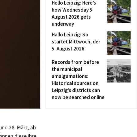
Hello Leipzig: Here’s
how Wednesday 5
August 2026 gets
underway
Hallo Leipzig: So
startet Mittwoch, der
5. August 2026
Records from before
the municipal
amalgamations:
Historical sources on
Leipzig’s districts can
now be searched online
und 28. März, ab
önnen diese ihre