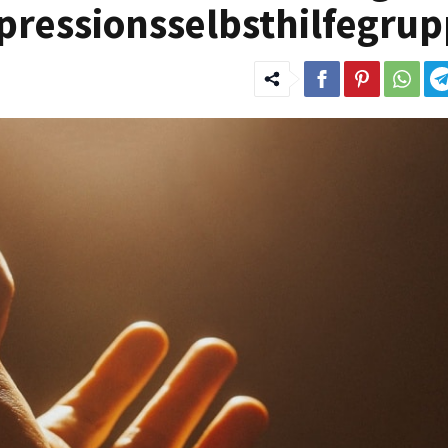
epressionsselbsthilfegru