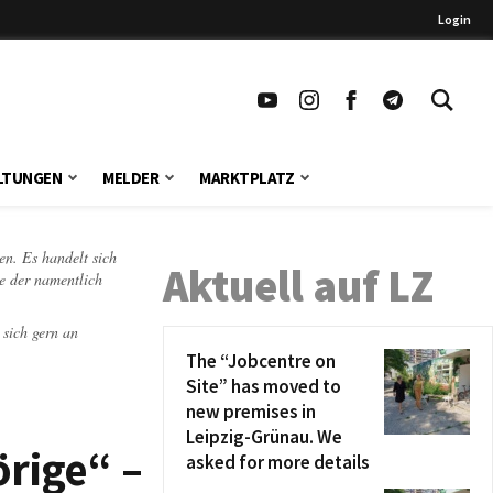
Login
LTUNGEN
MELDER
MARKTPLATZ
en. Es handelt sich
Aktuell auf LZ
te der namentlich
 sich gern an
The “Jobcentre on
Site” has moved to
new premises in
Leipzig-Grünau. We
rige“ –
asked for more details