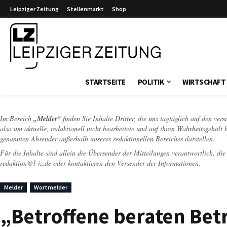
Leipziger Zeitung
Stellenmarkt
Shop
Leipziger Zeitung
STARTSEITE
POLITIK
WIRTSCHAFT
Im Bereich
„Melder“
finden Sie Inhalte Dritter, die uns tagtäglich auf den ver
also um aktuelle, redaktionell nicht bearbeitete und auf ihren Wahrheitsgehalt 
genannten Absender außerhalb unseres redaktionellen Bereiches darstellen.
Für die Inhalte sind allein die Übersender der Mitteilungen verantwortlich, di
redaktion@l-iz.de
oder kontaktieren den Versender der Informationen.
Melder
Wortmelder
„Betroffene beraten Bet