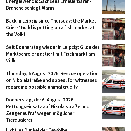
Energiewende: Sachsens Erneuerbaren-
Branche schlägt Alarm
Back in Leipzig since Thursday: the Market
Criers’ Guild is putting on a fish market at
the Völki
Seit Donnerstag wieder in Leipzig: Gilde der
Marktschreier gastiert mit Fischmarkt am
Völki
Thursday, 6 August 2026: Rescue operation
on Nikolaistraße and appeal for witnesses
regarding possible animal cruelty
Donnerstag, der 6. August 2026:
Rettungseinsatz auf Nikolaistraße und
Zeugenaufruf wegen möglicher
Tierquälerei
Licht ins Dunkel der Gewölbe: