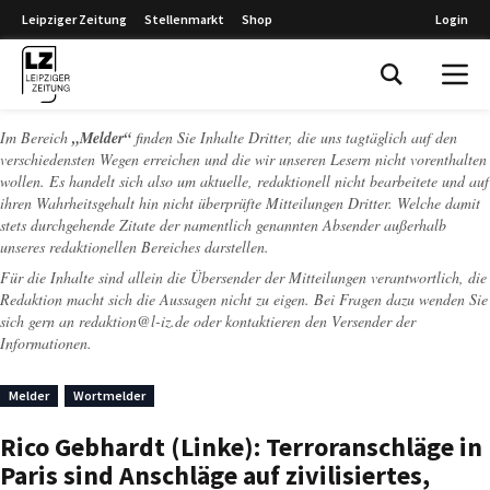
Leipziger Zeitung
Stellenmarkt
Shop
Login
Leipziger Zeitung
Im Bereich
„Melder“
finden Sie Inhalte Dritter, die uns tagtäglich auf den
verschiedensten Wegen erreichen und die wir unseren Lesern nicht vorenthalten
wollen. Es handelt sich also um aktuelle, redaktionell nicht bearbeitete und auf
ihren Wahrheitsgehalt hin nicht überprüfte Mitteilungen Dritter. Welche damit
stets durchgehende Zitate der namentlich genannten Absender außerhalb
unseres redaktionellen Bereiches darstellen.
Für die Inhalte sind allein die Übersender der Mitteilungen verantwortlich, die
Redaktion macht sich die Aussagen nicht zu eigen. Bei Fragen dazu wenden Sie
sich gern an
redaktion@l-iz.de
oder kontaktieren den Versender der
Informationen.
Melder
Wortmelder
Rico Gebhardt (Linke): Terroranschläge in
Paris sind Anschläge auf zivilisiertes,