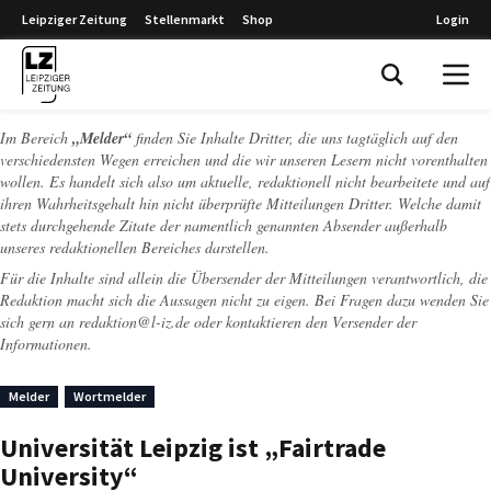
Leipziger Zeitung
Stellenmarkt
Shop
Login
Leipziger Zeitung
Im Bereich
„Melder“
finden Sie Inhalte Dritter, die uns tagtäglich auf den
verschiedensten Wegen erreichen und die wir unseren Lesern nicht vorenthalten
wollen. Es handelt sich also um aktuelle, redaktionell nicht bearbeitete und auf
ihren Wahrheitsgehalt hin nicht überprüfte Mitteilungen Dritter. Welche damit
stets durchgehende Zitate der namentlich genannten Absender außerhalb
unseres redaktionellen Bereiches darstellen.
Für die Inhalte sind allein die Übersender der Mitteilungen verantwortlich, die
Redaktion macht sich die Aussagen nicht zu eigen. Bei Fragen dazu wenden Sie
sich gern an
redaktion@l-iz.de
oder kontaktieren den Versender der
Informationen.
Melder
Wortmelder
Universität Leipzig ist „Fairtrade
University“