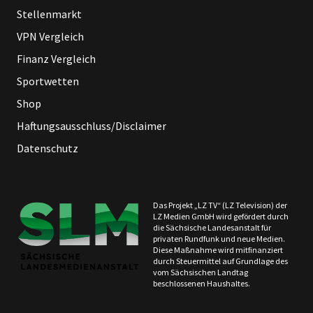
Stellenmarkt
VPN Vergleich
Finanz Vergleich
Sportwetten
Shop
Haftungsausschluss/Disclaimer
Datenschutz
Das Projekt „LZ TV“ (LZ Television) der
LZ Medien GmbH wird gefördert durch
die Sächsische Landesanstalt für
privaten Rundfunk und neue Medien.
Diese Maßnahme wird mitfinanziert
durch Steuermittel auf Grundlage des
vom Sächsischen Landtag
beschlossenen Haushaltes.