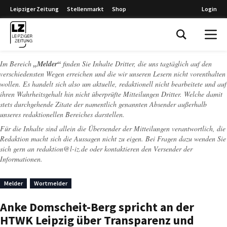
Leipziger Zeitung
Stellenmarkt
Shop
Login
Leipziger Zeitung
Im Bereich
„Melder“
finden Sie Inhalte Dritter, die uns tagtäglich auf den
verschiedensten Wegen erreichen und die wir unseren Lesern nicht vorenthalten
wollen. Es handelt sich also um aktuelle, redaktionell nicht bearbeitete und auf
ihren Wahrheitsgehalt hin nicht überprüfte Mitteilungen Dritter. Welche damit
stets durchgehende Zitate der namentlich genannten Absender außerhalb
unseres redaktionellen Bereiches darstellen.
Für die Inhalte sind allein die Übersender der Mitteilungen verantwortlich, die
Redaktion macht sich die Aussagen nicht zu eigen. Bei Fragen dazu wenden Sie
sich gern an
redaktion@l-iz.de
oder kontaktieren den Versender der
Informationen.
Melder
Wortmelder
Anke Domscheit-Berg spricht an der
HTWK Leipzig über Transparenz und