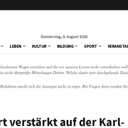
Donnerstag, 6. August 2026
LEBEN
KULTUR
BILDUNG
SPORT
VERANSTA
schiedensten Wegen erreichen und die wir unseren Lesern nicht vorenthalten woll
hin nicht überprüfte Mitteilungen Dritter. Welche damit stets durchgehende Zita
e Redaktion macht sich die Aussagen nicht zu eigen. Bei Fragen dazu wenden Sie
 verstärkt auf der Karl-