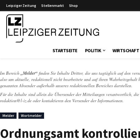
Leipziger Zeitung
Stellenmarkt
Shop
Leipziger Zeitung
STARTSEITE
POLITIK
WIRTSCHAFT
Im Bereich
„Melder“
finden Sie Inhalte Dritter, die uns tagtäglich auf den ver
also um aktuelle, redaktionell nicht bearbeitete und auf ihren Wahrheitsgehalt 
genannten Absender außerhalb unseres redaktionellen Bereiches darstellen.
Für die Inhalte sind allein die Übersender der Mitteilungen verantwortlich, di
redaktion@l-iz.de
oder kontaktieren den Versender der Informationen.
Melder
Wortmelder
Ordnungsamt kontrolliert