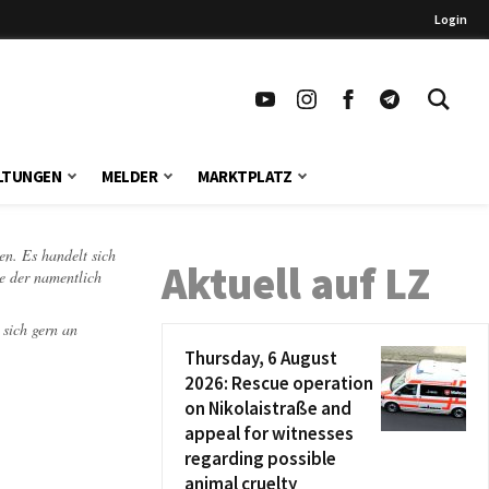
Login
LTUNGEN
MELDER
MARKTPLATZ
en. Es handelt sich
Aktuell auf LZ
te der namentlich
 sich gern an
Thursday, 6 August
2026: Rescue operation
on Nikolaistraße and
appeal for witnesses
regarding possible
animal cruelty