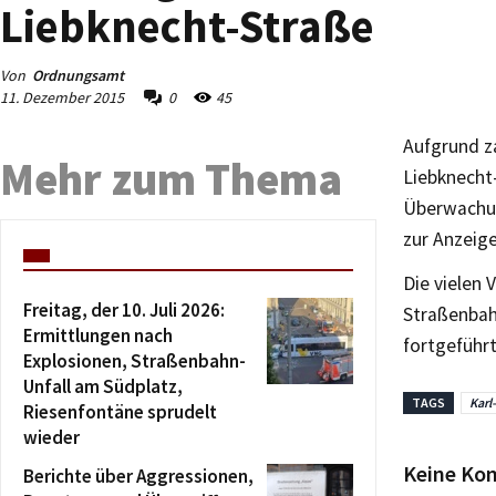
Liebknecht-Straße
Von
Ordnungsamt
11. Dezember 2015
0
45
Aufgrund za
Mehr zum Thema
Liebknecht-
Überwachun
zur Anzeig
Die vielen
Freitag, der 10. Juli 2026:
Straßenbah
Ermittlungen nach
fortgeführt
Explosionen, Straßenbahn-
Unfall am Südplatz,
TAGS
Karl
Riesenfontäne sprudelt
wieder
Keine Ko
Berichte über Aggressionen,