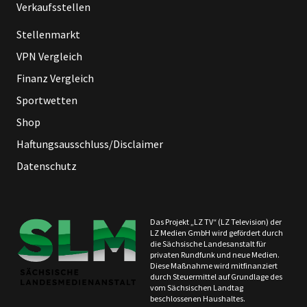
Verkaufsstellen
Stellenmarkt
VPN Vergleich
Finanz Vergleich
Sportwetten
Shop
Haftungsausschluss/Disclaimer
Datenschutz
Das Projekt „LZ TV“ (LZ Television) der
LZ Medien GmbH wird gefördert durch
die Sächsische Landesanstalt für
privaten Rundfunk und neue Medien.
Diese Maßnahme wird mitfinanziert
durch Steuermittel auf Grundlage des
vom Sächsischen Landtag
beschlossenen Haushaltes.