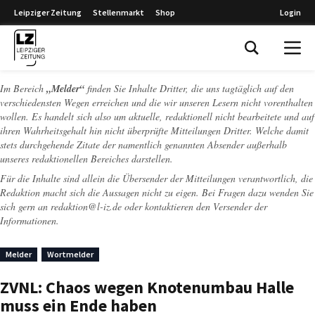
Leipziger Zeitung
Stellenmarkt
Shop
Login
Leipziger Zeitung
Im Bereich
„Melder“
finden Sie Inhalte Dritter, die uns tagtäglich auf den
verschiedensten Wegen erreichen und die wir unseren Lesern nicht vorenthalten
wollen. Es handelt sich also um aktuelle, redaktionell nicht bearbeitete und auf
ihren Wahrheitsgehalt hin nicht überprüfte Mitteilungen Dritter. Welche damit
stets durchgehende Zitate der namentlich genannten Absender außerhalb
unseres redaktionellen Bereiches darstellen.
Für die Inhalte sind allein die Übersender der Mitteilungen verantwortlich, die
Redaktion macht sich die Aussagen nicht zu eigen. Bei Fragen dazu wenden Sie
sich gern an
redaktion@l-iz.de
oder kontaktieren den Versender der
Informationen.
Melder
Wortmelder
ZVNL: Chaos wegen Knotenumbau Halle
muss ein Ende haben