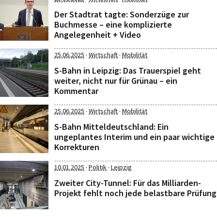
Der Stadtrat tagte: Sonderzüge zur
Buchmesse – eine komplizierte
Angelegenheit + Video
·
·
25.06.2025
Wirtschaft
Mobilität
S-Bahn in Leipzig: Das Trauerspiel geht
weiter, nicht nur für Grünau – ein
Kommentar
·
·
25.06.2025
Wirtschaft
Mobilität
S-Bahn Mitteldeutschland: Ein
ungeplantes Interim und ein paar wichtige
Korrekturen
·
·
10.01.2025
Politik
Leipzig
Zweiter City-Tunnel: Für das Milliarden-
Projekt fehlt noch jede belastbare Prüfung