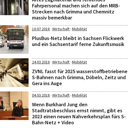
Fahrpersonal machen sich auf den MRB-
Strecken nach Grimma und Chemnitz
massiv bemerkbar
·
·
10.07.2018
Wirtschaft
Mobilität
PlusBus-Netz bleibt in Sachsen Flickwerk
und ein Sachsentarif ferne Zukunftsmusik
·
·
24.03.2018
Wirtschaft
Mobilität
ZVNL fasst für 2025 wasserstoffbetriebene
S-Bahnen nach Grimma, Döbeln, Zeitz und
Gera ins Auge
·
·
04.03.2018
Wirtschaft
Mobilität
Wenn Burkhard Jung den
Stadtratsbeschluss ernst nimmt, gibt es
2023 einen neuen Nahverkehrsplan fürs S-
Bahn-Netz + Video