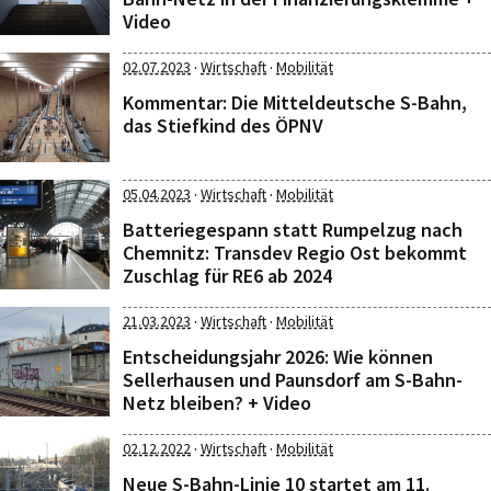
Video
·
·
02.07.2023
Wirtschaft
Mobilität
Kommentar: Die Mitteldeutsche S-Bahn,
das Stiefkind des ÖPNV
·
·
05.04.2023
Wirtschaft
Mobilität
Batteriegespann statt Rumpelzug nach
Chemnitz: Transdev Regio Ost bekommt
Zuschlag für RE6 ab 2024
·
·
21.03.2023
Wirtschaft
Mobilität
Entscheidungsjahr 2026: Wie können
Sellerhausen und Paunsdorf am S-Bahn-
Netz bleiben? + Video
·
·
02.12.2022
Wirtschaft
Mobilität
Neue S-Bahn-Linie 10 startet am 11.