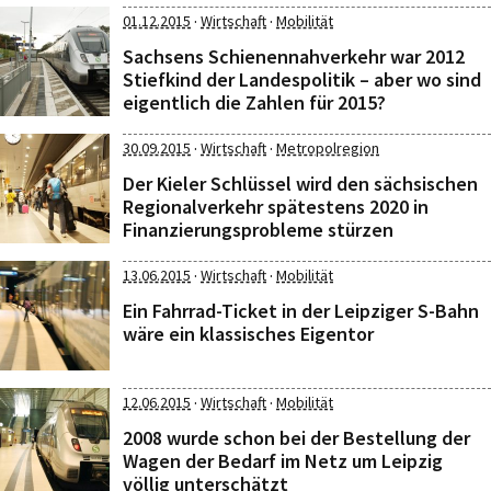
·
·
01.12.2015
Wirtschaft
Mobilität
Sachsens Schienennahverkehr war 2012
Stiefkind der Landespolitik – aber wo sind
eigentlich die Zahlen für 2015?
·
·
30.09.2015
Wirtschaft
Metropolregion
Der Kieler Schlüssel wird den sächsischen
Regionalverkehr spätestens 2020 in
Finanzierungsprobleme stürzen
·
·
13.06.2015
Wirtschaft
Mobilität
Ein Fahrrad-Ticket in der Leipziger S-Bahn
wäre ein klassisches Eigentor
·
·
12.06.2015
Wirtschaft
Mobilität
2008 wurde schon bei der Bestellung der
Wagen der Bedarf im Netz um Leipzig
völlig unterschätzt