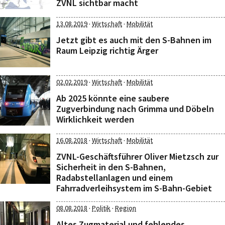
ZVNL sichtbar macht
·
·
13.08.2019
Wirtschaft
Mobilität
Jetzt gibt es auch mit den S-Bahnen im
Raum Leipzig richtig Ärger
·
·
02.02.2019
Wirtschaft
Mobilität
Ab 2025 könnte eine saubere
Zugverbindung nach Grimma und Döbeln
Wirklichkeit werden
·
·
16.08.2018
Wirtschaft
Mobilität
ZVNL-Geschäftsführer Oliver Mietzsch zur
Sicherheit in den S-Bahnen,
Radabstellanlagen und einem
Fahrradverleihsystem im S-Bahn-Gebiet
·
·
08.08.2018
Politik
Region
Altes Zugmaterial und fehlendes