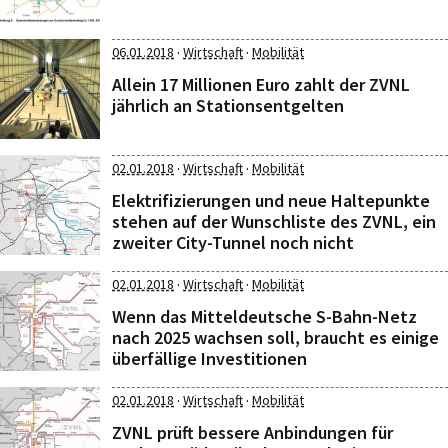
·
·
06.01.2018
Wirtschaft
Mobilität
Allein 17 Millionen Euro zahlt der ZVNL
jährlich an Stationsentgelten
·
·
02.01.2018
Wirtschaft
Mobilität
Elektrifizierungen und neue Haltepunkte
stehen auf der Wunschliste des ZVNL, ein
zweiter City-Tunnel noch nicht
·
·
02.01.2018
Wirtschaft
Mobilität
Wenn das Mitteldeutsche S-Bahn-Netz
nach 2025 wachsen soll, braucht es einige
überfällige Investitionen
·
·
02.01.2018
Wirtschaft
Mobilität
ZVNL prüft bessere Anbindungen für