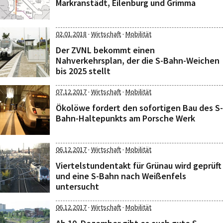
Markranstädt, Eilenburg und Grimma
·
·
02.01.2018
Wirtschaft
Mobilität
Der ZVNL bekommt einen
Nahverkehrsplan, der die S-Bahn-Weichen
bis 2025 stellt
·
·
07.12.2017
Wirtschaft
Mobilität
Ökolöwe fordert den sofortigen Bau des S-
Bahn-Haltepunkts am Porsche Werk
·
·
06.12.2017
Wirtschaft
Mobilität
Viertelstundentakt für Grünau wird geprüft
und eine S-Bahn nach Weißenfels
untersucht
·
·
06.12.2017
Wirtschaft
Mobilität