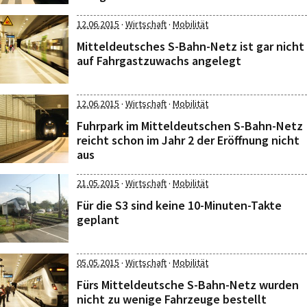
·
·
12.06.2015
Wirtschaft
Mobilität
Mitteldeutsches S-Bahn-Netz ist gar nicht
auf Fahrgastzuwachs angelegt
·
·
12.06.2015
Wirtschaft
Mobilität
Fuhrpark im Mitteldeutschen S-Bahn-Netz
reicht schon im Jahr 2 der Eröffnung nicht
aus
·
·
21.05.2015
Wirtschaft
Mobilität
Für die S3 sind keine 10-Minuten-Takte
geplant
·
·
05.05.2015
Wirtschaft
Mobilität
Fürs Mitteldeutsche S-Bahn-Netz wurden
nicht zu wenige Fahrzeuge bestellt