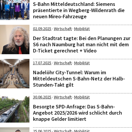
S-Bahn Mitteldeutschland: Siemens
präsentierte in Wegberg-Wildenrath die
neuen Mireo-Fahrzeuge
·
·
02.09.2025
Wirtschaft
Mobilität
Der Stadtrat tagte: Bei den Planungen zur
S6 nach Naumburg hat man nicht mit dem
D-Ticket gerechnet + Video
·
·
17.07.2025
Wirtschaft
Mobilität
Nadelöhr City-Tunnel: Warum im
Mitteldeutschen S-Bahn-Netz der Halb-
Stunden-Takt gilt
·
·
30.06.2025
Wirtschaft
Mobilität
Besorgte SPD-Anfrage: Das S-Bahn-
Angebot 2025/2026 wird schlicht durch
knappe Gelder limitiert
·
·
25.06.2025
Wirtschaft
Mobilität