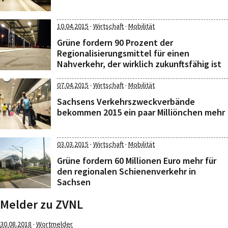
·
·
10.04.2015
Wirtschaft
Mobilität
Grüne fordern 90 Prozent der
Regionalisierungsmittel für einen
Nahverkehr, der wirklich zukunftsfähig ist
·
·
07.04.2015
Wirtschaft
Mobilität
Sachsens Verkehrszweckverbände
bekommen 2015 ein paar Milliönchen mehr
·
·
03.03.2015
Wirtschaft
Mobilität
Grüne fordern 60 Millionen Euro mehr für
den regionalen Schienenverkehr in
Sachsen
Melder zu ZVNL
·
30.08.2018
Wortmelder