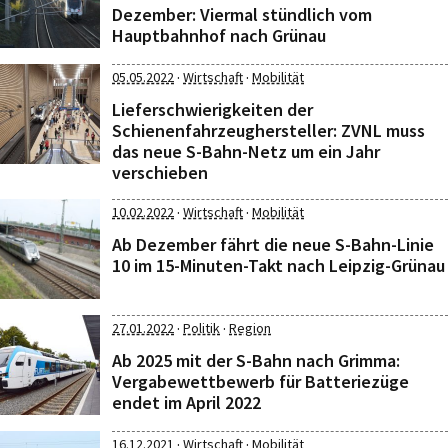
Dezember: Viermal stündlich vom
Hauptbahnhof nach Grünau
·
·
05.05.2022
Wirtschaft
Mobilität
Lieferschwierigkeiten der
Schienenfahrzeughersteller: ZVNL muss
das neue S-Bahn-Netz um ein Jahr
verschieben
·
·
10.02.2022
Wirtschaft
Mobilität
Ab Dezember fährt die neue S-Bahn-Linie
10 im 15-Minuten-Takt nach Leipzig-Grünau
·
·
27.01.2022
Politik
Region
Ab 2025 mit der S-Bahn nach Grimma:
Vergabewettbewerb für Batteriezüge
endet im April 2022
·
·
16.12.2021
Wirtschaft
Mobilität