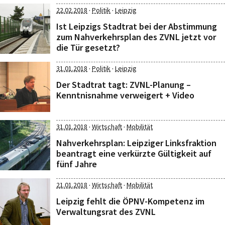
·
·
22.02.2018
Politik
Leipzig
Ist Leipzigs Stadtrat bei der Abstimmung
zum Nahverkehrsplan des ZVNL jetzt vor
die Tür gesetzt?
·
·
31.01.2018
Politik
Leipzig
Der Stadtrat tagt: ZVNL-Planung –
Kenntnisnahme verweigert + Video
·
·
31.01.2018
Wirtschaft
Mobilität
Nahverkehrsplan: Leipziger Linksfraktion
beantragt eine verkürzte Gültigkeit auf
fünf Jahre
·
·
21.01.2018
Wirtschaft
Mobilität
Leipzig fehlt die ÖPNV-Kompetenz im
Verwaltungsrat des ZVNL