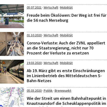
·
·
05.07.2021
Wirtschaft
Mobilität
Freude beim Ökolöwen: Der Weg ist frei für
die S6 nach Merseburg
·
·
01.10.2020
Wirtschaft
Mobilität
Corona-Verluste: Auch der ZVNL appelliert
an die Staatsregierung, nicht nur 70
Prozent der Verluste zu ersetzen
·
·
19.03.2020
Wirtschaft
Mobilität
Ab 19. März gibt es erste Einschränkungen
im Linienbetrieb des Mitteldeutschen S-
Bahn-Netzes
·
·
05.03.2020
Politik
Brennpunkt
Wie der Streit um einen Bahnhaltepunkt in
Knautnaundorf die Scheuklappenpolitik im