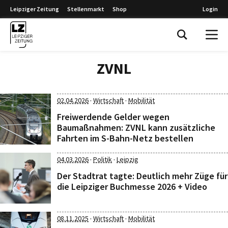
Leipziger Zeitung
Stellenmarkt
Shop
Login
Leipziger Zeitung
ZVNL
·
·
02.04.2026
Wirtschaft
Mobilität
Freiwerdende Gelder wegen
Baumaßnahmen: ZVNL kann zusätzliche
Fahrten im S-Bahn-Netz bestellen
·
·
04.03.2026
Politik
Leipzig
Der Stadtrat tagte: Deutlich mehr Züge für
die Leipziger Buchmesse 2026 + Video
·
·
08.11.2025
Wirtschaft
Mobilität