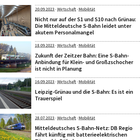
·
·
20.09.2023
Wirtschaft
Mobilität
Nicht nur auf der S1 und S10 nach Grünau:
Die Mitteldeutsche S-Bahn leidet unter
akutem Personalmangel
·
·
18.09.2023
Wirtschaft
Mobilität
Zukunft der Zeitzer Bahn: Eine S-Bahn-
Anbindung für Klein- und Großzschocher
ist nicht in Planung
·
·
16.09.2023
Wirtschaft
Mobilität
Leipzig-Grünau und die S-Bahn: Es ist ein
Trauerspiel
·
·
28.07.2023
Wirtschaft
Mobilität
Mitteldeutsches S-Bahn-Netz: DB Regio
fährt künftig mit batterieelektrischen