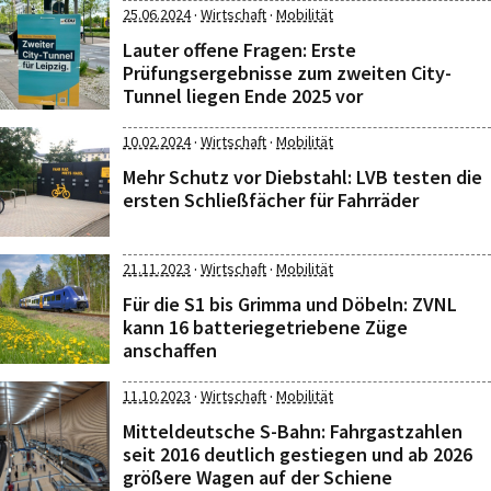
·
·
25.06.2024
Wirtschaft
Mobilität
Lauter offene Fragen: Erste
Prüfungsergebnisse zum zweiten City-
Tunnel liegen Ende 2025 vor
·
·
10.02.2024
Wirtschaft
Mobilität
Mehr Schutz vor Diebstahl: LVB testen die
ersten Schließfächer für Fahrräder
·
·
21.11.2023
Wirtschaft
Mobilität
Für die S1 bis Grimma und Döbeln: ZVNL
kann 16 batteriegetriebene Züge
anschaffen
·
·
11.10.2023
Wirtschaft
Mobilität
Mitteldeutsche S-Bahn: Fahrgastzahlen
seit 2016 deutlich gestiegen und ab 2026
größere Wagen auf der Schiene