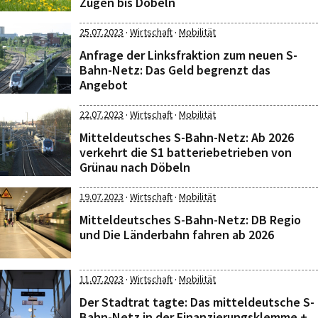
Zügen bis Döbeln
·
·
25.07.2023
Wirtschaft
Mobilität
Anfrage der Linksfraktion zum neuen S-
Bahn-Netz: Das Geld begrenzt das
Angebot
·
·
22.07.2023
Wirtschaft
Mobilität
Mitteldeutsches S-Bahn-Netz: Ab 2026
verkehrt die S1 batteriebetrieben von
Grünau nach Döbeln
·
·
19.07.2023
Wirtschaft
Mobilität
Mitteldeutsches S-Bahn-Netz: DB Regio
und Die Länderbahn fahren ab 2026
·
·
11.07.2023
Wirtschaft
Mobilität
Der Stadtrat tagte: Das mitteldeutsche S-
Bahn-Netz in der Finanzierungsklemme +