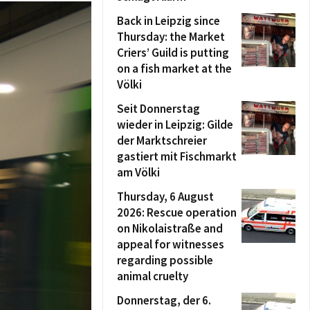
Back in Leipzig since
Thursday: the Market
Criers’ Guild is putting
on a fish market at the
Völki
Seit Donnerstag
wieder in Leipzig: Gilde
der Marktschreier
gastiert mit Fischmarkt
am Völki
Thursday, 6 August
2026: Rescue operation
on Nikolaistraße and
appeal for witnesses
regarding possible
animal cruelty
Donnerstag, der 6.