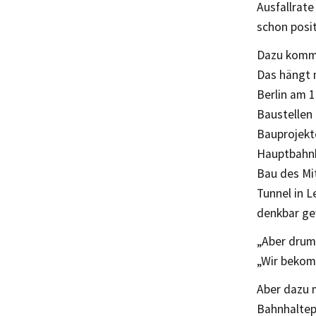
Ausfallrat
schon posi
Dazu kommt
Das hängt m
Berlin am 1
Baustellen 
Bauprojekte
Hauptbahnh
Bau des Mi
Tunnel in L
denkbar g
„Aber drum
„Wir bekom
Aber dazu m
Bahnhaltepu