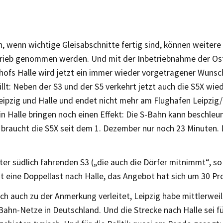
, wenn wichtige Gleisabschnitte fertig sind, können weitere
etrieb genommen werden. Und mit der Inbetriebnahme der Os
ofs Halle wird jetzt ein immer wieder vorgetragener Wunsc
üllt: Neben der S3 und der S5 verkehrt jetzt auch die S5X wie
eipzig und Halle und endet nicht mehr am Flughafen Leipzig/
 Halle bringen noch einen Effekt: Die S-Bahn kann beschleu
 braucht die S5X seit dem 1. Dezember nur noch 23 Minuten. 
ter südlich fahrenden S3 („die auch die Dörfer mitnimmt“, so
zt eine Doppellast nach Halle, das Angebot hat sich um 30 Pr
h auch zu der Anmerkung verleitet, Leipzig habe mittlerweil
ahn-Netze in Deutschland. Und die Strecke nach Halle sei f