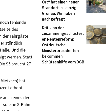
Ort“ hat einen neuen
Standort in Leipzig-
Grünau. Wir haben
nachgefragt
 noch fehlende
Kritik an der
tseite des
zusammengeschustert
h der Fahrgäste
en Rentenreform:
der stündlich
Ostdeutsche
Halle. Und die
Ministerpräsidenten
bekommen
nigt werden. Statt
Schützenhilfe vom DGB
Die S5 braucht 27
 Mietzsch) hat
ozent erhöht.
e auch eines der
ür so eine S-Bahn