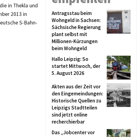
ie in Thekla und
Antragsstau beim
mber 2013 in
Wohngeld in Sachsen:
ldeutsche S-Bahn-
Sächsische Regierung
plant selbst mit
Millionen-Kürzungen
beim Wohngeld
Hallo Leipzig: So
startet Mittwoch, der
5. August 2026
Akten aus der Zeit vor
den Eingemeindungen:
Historische Quellen zu
Leipzigs Stadtteilen
sind jetzt online
recherchierbar
Das „Jobcenter vor