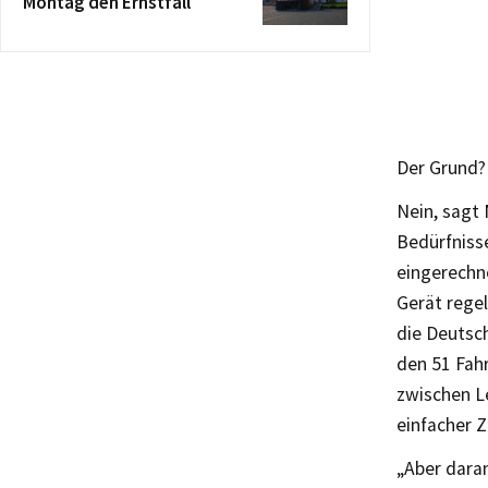
Montag den Ernstfall
Der Grund?
Nein, sagt 
Bedürfniss
eingerechn
Gerät regel
die Deutsch
den 51 Fah
zwischen Le
einfacher Z
„Aber daran