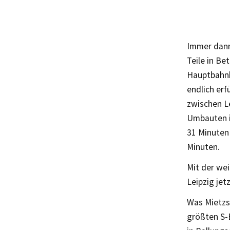
Immer dann
Teile in B
Hauptbahnh
endlich erf
zwischen L
Umbauten in
31 Minuten
Minuten.
Mit der wei
Leipzig jet
Was Mietzsc
größten S-B