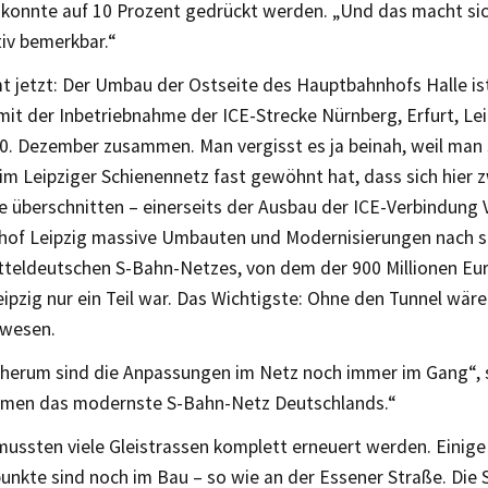
e konnte auf 10 Prozent gedrückt werden. „Und das macht si
tiv bemerkbar.“
 jetzt: Der Umbau der Ostseite des Hauptbahnhofs Halle ist
it der Inbetriebnahme der ICE-Strecke Nürnberg, Erfurt, Lei
0. Dezember zusammen. Man vergisst es ja beinah, weil man s
im Leipziger Schienennetz fast gewöhnt hat, dass sich hier 
 überschnitten – einerseits der Ausbau der ICE-Verbindung 
of Leipzig massive Umbauten und Modernisierungen nach si
tteldeutschen S-Bahn-Netzes, von dem der 900 Millionen Eur
eipzig nur ein Teil war. Das Wichtigste: Ohne den Tunnel wäre
ewesen.
herum sind die Anpassungen im Netz noch immer im Gang“, 
men das modernste S-Bahn-Netz Deutschlands.“
ussten viele Gleistrassen komplett erneuert werden. Einige
nkte sind noch im Bau – so wie an der Essener Straße. Die 