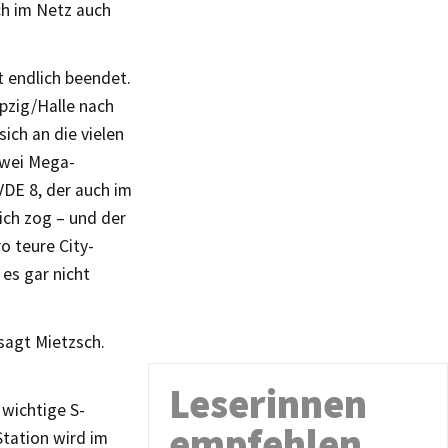
ch im Netz auch
 endlich beendet.
pzig/Halle nach
ich an die vielen
zwei Mega-
VDE 8, der auch im
ch zog – und der
o teure City-
 es gar nicht
sagt Mietzsch.
Leserinnen
 wichtige S-
empfehlen
Station wird im