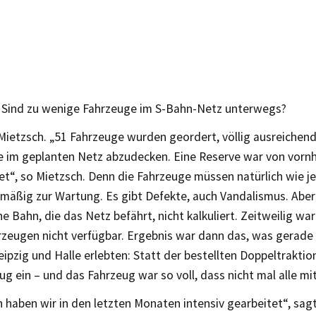
 Sind zu wenige Fahrzeuge im S-Bahn-Netz unterwegs?
Mietzsch. „51 Fahrzeuge wurden geordert, völlig ausreichend
e im geplanten Netz abzudecken. Eine Reserve war von vornh
et“, so Mietzsch. Denn die Fahrzeuge müssen natürlich wie j
mäßig zur Wartung. Es gibt Defekte, auch Vandalismus. Aber 
e Bahn, die das Netz befährt, nicht kalkuliert. Zeitweilig war
rzeugen nicht verfügbar. Ergebnis war dann das, was gerade
ipzig und Halle erlebten: Statt der bestellten Doppeltraktion
ug ein – und das Fahrzeug war so voll, dass nicht mal alle m
 haben wir in den letzten Monaten intensiv gearbeitet“, sagt