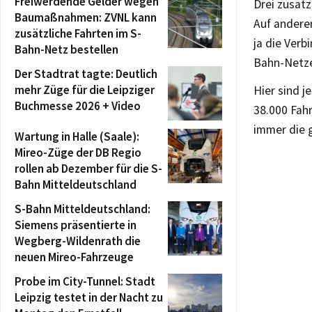
Freiwerdende Gelder wegen
Drei zusät
Baumaßnahmen: ZVNL kann
Auf andere
zusätzliche Fahrten im S-
ja die Verb
Bahn-Netz bestellen
Bahn-Netzes
Der Stadtrat tagte: Deutlich
mehr Züge für die Leipziger
Hier sind j
Buchmesse 2026 + Video
38.000 Fah
immer die 
Wartung in Halle (Saale):
Mireo-Züge der DB Regio
rollen ab Dezember für die S-
Bahn Mitteldeutschland
S-Bahn Mitteldeutschland:
Siemens präsentierte in
Wegberg-Wildenrath die
neuen Mireo-Fahrzeuge
Probe im City-Tunnel: Stadt
Leipzig testet in der Nacht zu