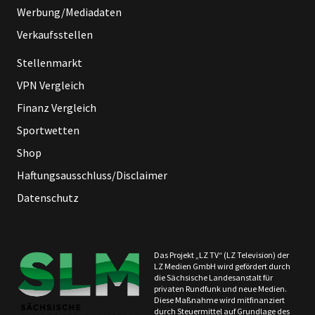
Werbung/Mediadaten
Verkaufsstellen
Stellenmarkt
VPN Vergleich
Finanz Vergleich
Sportwetten
Shop
Haftungsausschluss/Disclaimer
Datenschutz
Das Projekt „LZ TV“ (LZ Television) der
LZ Medien GmbH wird gefördert durch
die Sächsische Landesanstalt für
privaten Rundfunk und neue Medien.
Diese Maßnahme wird mitfinanziert
durch Steuermittel auf Grundlage des