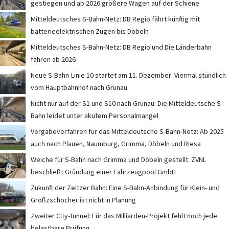
gestiegen und ab 2026 größere Wagen auf der Schiene
Mitteldeutsches S-Bahn-Netz: DB Regio fährt künftig mit
batterieelektrischen Zügen bis Döbeln
Mitteldeutsches S-Bahn-Netz: DB Regio und Die Länderbahn
fahren ab 2026
Neue S-Bahn-Linie 10 startet am 11. Dezember: Viermal stündlich
vom Hauptbahnhof nach Grünau
Nicht nur auf der S1 und S10 nach Grünau: Die Mitteldeutsche S-
Bahn leidet unter akutem Personalmangel
Vergabeverfahren für das Mitteldeutsche S-Bahn-Netz: Ab 2025
auch nach Plauen, Naumburg, Grimma, Döbeln und Riesa
Weiche für S-Bahn nach Grimma und Döbeln gestellt: ZVNL
beschließt Gründung einer Fahrzeugpool GmbH
Zukunft der Zeitzer Bahn: Eine S-Bahn-Anbindung für Klein- und
Großzschocher ist nicht in Planung
Zweiter City-Tunnel: Für das Milliarden-Projekt fehlt noch jede
belastbare Prüfung