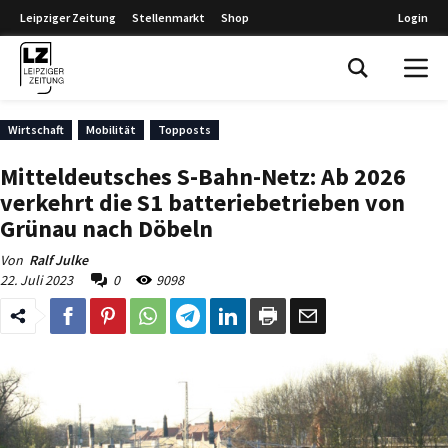
Leipziger Zeitung
Stellenmarkt
Shop
Login
Leipziger Zeitung
Wirtschaft
Mobilität
Topposts
Mitteldeutsches S-Bahn-Netz: Ab 2026
verkehrt die S1 batteriebetrieben von
Grünau nach Döbeln
Von
Ralf Julke
22. Juli 2023
0
9098