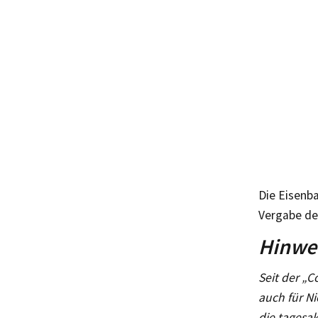
Die Eisenb
Vergabe de
Hinwei
Seit der „C
auch für Ni
die tagesak