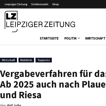
Leipziger Zeitung
Stellenmarkt
Shop
Leipziger Zeitung
STARTSEITE
POLITIK
WIRTSCHAFT
Wirtschaft
Mobilität
Topposts
Vergabeverfahren für da
Ab 2025 auch nach Plau
und Riesa
Von
Ralf Julke