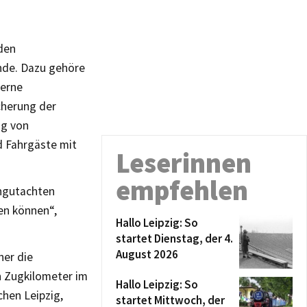
den
ende. Dazu gehöre
derne
cherung der
ng von
d Fahrgäste mit
Leserinnen
empfehlen
chgutachten
en können“,
Hallo Leipzig: So
startet Dienstag, der 4.
August 2026
ner die
en Zugkilometer im
Hallo Leipzig: So
chen Leipzig,
startet Mittwoch, der