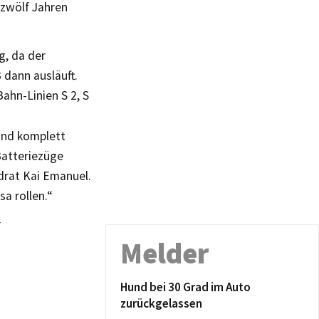
zwölf Jahren
, da der
 dann ausläuft.
ahn-Linien S 2, S
und komplett
Batteriezüge
drat Kai Emanuel.
a rollen.“
r
Melder
Hund bei 30 Grad im Auto
zurückgelassen