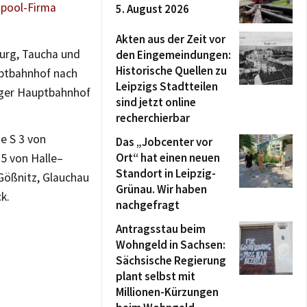
gpool-Firma
5. August 2026
Akten aus der Zeit vor
burg, Taucha und
den Eingemeindungen:
Historische Quellen zu
uptbahnhof nach
Leipzigs Stadtteilen
iger Hauptbahnhof
sind jetzt online
recherchierbar
e S 3 von
Das „Jobcenter vor
Ort“ hat einen neuen
 5 von Halle–
Standort in Leipzig-
 Gößnitz, Glauchau
Grünau. Wir haben
k.
nachgefragt
Antragsstau beim
Wohngeld in Sachsen:
Sächsische Regierung
plant selbst mit
Millionen-Kürzungen