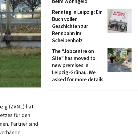
beim Wohngeld
Renntag in Leipzig: Ein
Buch voller
Geschichten zur
Rennbahn im
Scheibenholz
The “Jobcentre on
Site” has moved to
new premises in
Leipzig-Grünau. We
asked for more details
zig (ZVNL) hat
etzes für den
en. Partner sind
kverbände