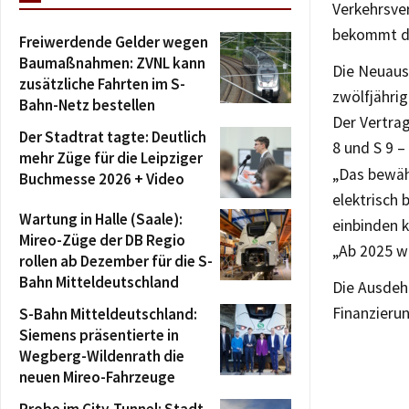
Verkehrsve
bekommt da
Freiwerdende Gelder wegen
Baumaßnahmen: ZVNL kann
Die Neuaus
zusätzliche Fahrten im S-
zwölfjähri
Bahn-Netz bestellen
Der Vertra
Der Stadtrat tagte: Deutlich
8 und S 9 –
mehr Züge für die Leipziger
„Das bewäh
Buchmesse 2026 + Video
elektrisch
Wartung in Halle (Saale):
einbinden 
Mireo-Züge der DB Regio
„Ab 2025 w
rollen ab Dezember für die S-
Bahn Mitteldeutschland
Die Ausdeh
Finanzieru
S-Bahn Mitteldeutschland:
Siemens präsentierte in
Wegberg-Wildenrath die
neuen Mireo-Fahrzeuge