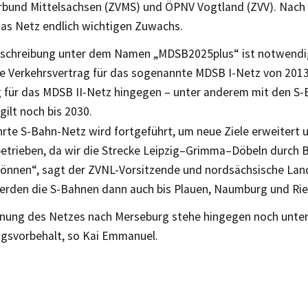
rbund Mittelsachsen (ZVMS) und ÖPNV Vogtland (ZVV). Nach 
s Netz endlich wichtigen Zuwachs.
schreibung unter dem Namen „MDSB2025plus“ ist notwendig
ge Verkehrsvertrag für das sogenannte MDSB I-Netz von 2013
g für das MDSB II-Netz hingegen – unter anderem mit den S-B
 gilt noch bis 2030.
rte S-Bahn-Netz wird fortgeführt, um neue Ziele erweitert 
 betrieben, da wir die Strecke Leipzig–Grimma–Döbeln durch 
können“, sagt der ZVNL-Vorsitzende und nordsächsische Lan
erden die S-Bahnen dann auch bis Plauen, Naumburg und Ries
nung des Netzes nach Merseburg stehe hingegen noch unte
ngsvorbehalt, so Kai Emmanuel.