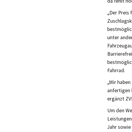
da fehlt no
„Der Preis 
Zuschlagsk
bestmöglic
unter ander
Fahrzeugau
Barrierefr
bestmöglic
Fahrrad.
„Wir haben
anfertigen
ergänzt ZV
Um den Wet
Leistungen 
Jahr sowie 