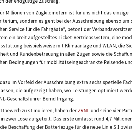
ch der endgültige Zuschlag.
für Millionen von Zugkilometern ist für uns nicht das einzige
riterium, sondern es geht bei der Ausschreibung ebenso um 
hen Service für die Fahrgäste“, betont der Verbandsvorsitz
em ein breit aufgestelltes Ticket-Vertriebssystem, eine mo
sstattung beispielsweise mit Klimaanlage und WLAN, die Si
eiheit und Kundenbetreuung in allen Zügen sowie die Schaffu
hen Bedingungen für mobilitätseingeschränkte Reisende un
 dazu im Vorfeld der Ausschreibung extra sechs spezielle Fa
 lassen, die aufgezeigt haben, wo Leistungen optimiert werd
NL-Geschäftsführer Bernd Irrgang.
tbewerb zu stimulieren, haben der
ZVNL
und seine vier Part
in zwei Lose aufgeteilt. Das erste umfasst rund 4,7 Million
die Beschaffung der Batteriezüge für die neue Linie S 1 zwis