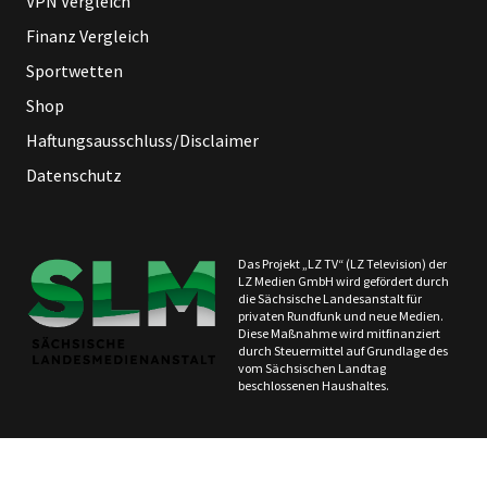
VPN Vergleich
Finanz Vergleich
Sportwetten
Shop
Haftungsausschluss/Disclaimer
Datenschutz
Das Projekt „LZ TV“ (LZ Television) der
LZ Medien GmbH wird gefördert durch
die Sächsische Landesanstalt für
privaten Rundfunk und neue Medien.
Diese Maßnahme wird mitfinanziert
durch Steuermittel auf Grundlage des
vom Sächsischen Landtag
beschlossenen Haushaltes.