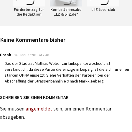
Förderbetrag für
Kombi-Jahresabo
L-IZ Leserclub
die Redaktion
„LZ & L-IZ.de“
Keine Kommentare bisher
says:
Frank
26. Januar 2018 at 7:40
Das der Stadtrat Mathias Weber zur Linkspartei wechselt ist
verständlich, da diese Partei die einzige in Leipzig ist die sich für einen
starken ÖPNV einsetzt. Siehe Verhalten der Parteien bei der
Abschaffung der Strassenbahnlinie 9 nach Markkleeberg.
SCHREIBEN SIE EINEN KOMMENTAR
Sie müssen
angemeldet
sein, um einen Kommentar
abzugeben.