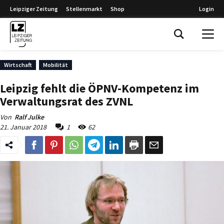
Leipziger Zeitung
Stellenmarkt
Shop
Login
Leipziger Zeitung
Wirtschaft
Mobilität
Leipzig fehlt die ÖPNV-Kompetenz im
Verwaltungsrat des ZVNL
Von
Ralf Julke
21. Januar 2018
1
62