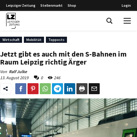
Leipziger Zeitung
Stellenmarkt
Shop
Login
Leipziger Zeitung
Wirtschaft
Mobilität
Topposts
Jetzt gibt es auch mit den S-Bahnen im
Raum Leipzig richtig Ärger
Von
Ralf Julke
13. August 2019
0
246