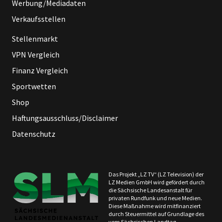
Werbung/Mediadaten
Verkaufsstellen
Stellenmarkt
VPN Vergleich
Finanz Vergleich
Sportwetten
Shop
Haftungsausschluss/Disclaimer
Datenschutz
Das Projekt „LZ TV“ (LZ Television) der
LZ Medien GmbH wird gefördert durch
die Sächsische Landesanstalt für
privaten Rundfunk und neue Medien.
Diese Maßnahme wird mitfinanziert
durch Steuermittel auf Grundlage des
vom Sächsischen Landtag