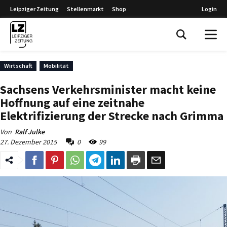
Leipziger Zeitung
Stellenmarkt
Shop
Login
Leipziger Zeitung
Wirtschaft
Mobilität
Sachsens Verkehrsminister macht keine
Hoffnung auf eine zeitnahe
Elektrifizierung der Strecke nach Grimma
Von
Ralf Julke
27. Dezember 2015
0
99