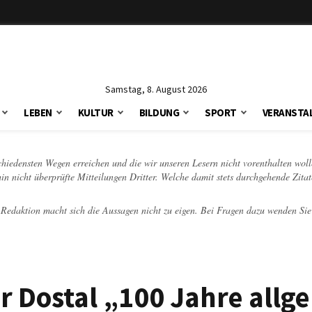
Samstag, 8. August 2026
LEBEN
KULTUR
BILDUNG
SPORT
VERANSTA
schiedensten Wegen erreichen und die wir unseren Lesern nicht vorenthalten woll
hin nicht überprüfte Mitteilungen Dritter. Welche damit stets durchgehende Zita
e Redaktion macht sich die Aussagen nicht zu eigen. Bei Fragen dazu wenden Sie
er Dostal „100 Jahre allg