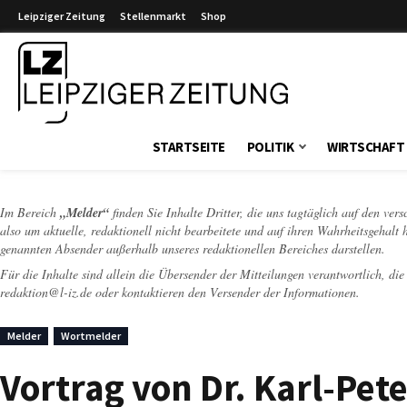
Leipziger Zeitung
Stellenmarkt
Shop
Leipziger Zeitung
STARTSEITE
POLITIK
WIRTSCHAFT
Im Bereich
„Melder“
finden Sie Inhalte Dritter, die uns tagtäglich auf den ver
also um aktuelle, redaktionell nicht bearbeitete und auf ihren Wahrheitsgehalt 
genannten Absender außerhalb unseres redaktionellen Bereiches darstellen.
Für die Inhalte sind allein die Übersender der Mitteilungen verantwortlich, di
redaktion@l-iz.de
oder kontaktieren den Versender der Informationen.
Melder
Wortmelder
Vortrag von Dr. Karl-Pet