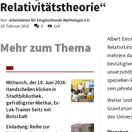
Relativitätstheorie“
Von
Arbeitskreis für Vergleichende Mythologie e.V.
18. Februar 2016
0
128
Albert Eins
Mehr zum Thema
Relativität
mehrere da
bestätigte
unverzicht
speziellen 
Mittwoch, der 10. Juni 2026:
sein jahre
Handschellen klicken in
Stadtbibliothek,
Weiter sind
gefräßigster Miethai, Ex-
Gravitatio
Lok-Trainer Seitz mit
Botschaft
des Univer
Einladung: Reihe zur