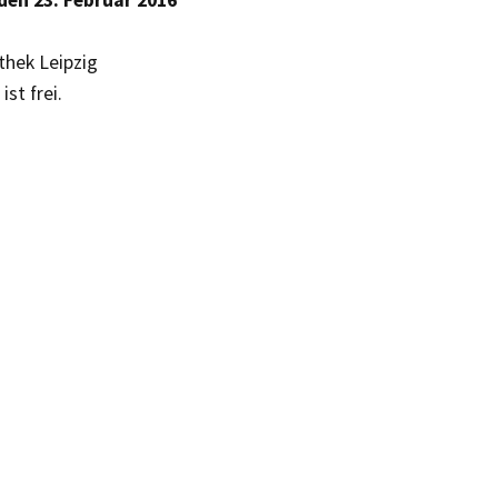
den 23. Februar 2016
thek Leipzig
ist frei.