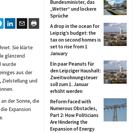
Bundesminister, das
„Wetter“ und lockere
Sprüche
A drop in the ocean for
Leipzig’s budget: the
tax on second homes is
set to rise from 1
net. Sie klärte
January
le glänzend
Ein paar Peanuts für
nd wurde
den Leipziger Haushalt:
iniges aus der
Zweitwohnungsteuer
, Zielstellung und
soll zum 1. Januar
önnen.
erhöht werden
 an der Sonne, die
Reform Faced with
Numerous Obstacles,
 die Expansion
Part 2: How Politicians
e.
Are Hindering the
Expansion of Energy