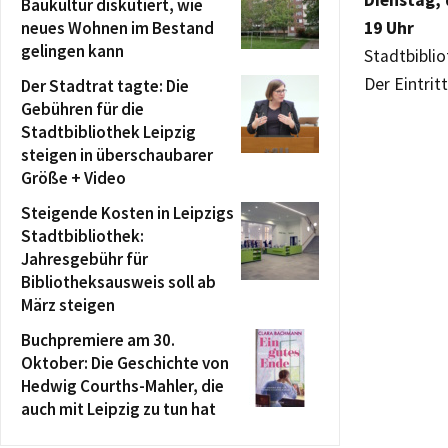
Dienstag, 
Baukultur diskutiert, wie
neues Wohnen im Bestand
19 Uhr
gelingen kann
Stadtbiblio
Der Eintritt 
Der Stadtrat tagte: Die
Gebühren für die
Stadtbibliothek Leipzig
steigen in überschaubarer
Größe + Video
Steigende Kosten in Leipzigs
Stadtbibliothek:
Jahresgebühr für
Bibliotheksausweis soll ab
März steigen
Buchpremiere am 30.
Oktober: Die Geschichte von
Hedwig Courths-Mahler, die
auch mit Leipzig zu tun hat