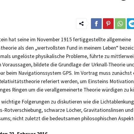
tein hat seine im November 1915 fertiggestellte allgemeine
stheorie als den „wertvollsten Fund in meinem Leben“ bezeich
mals ungelöste physikalische Probleme, führte zu mittlerwei
n Voraussagen, bildete die Grundlage der Urknall-Theorie u
bar beim Navigationssystem GPS. Im Vortrag muss zunächst e
Relativitätstheorie referiert werden, um Einsteins Motivation
langes Ringen um die verallgemeinerte Theorie würdigen zu k
 wichtige Folgerungen zu diskutieren wie die Lichtablenkung
ns-Rotverschiebung, schwarze Löcher, Gravitationslinsen und
sums; nicht zuletzt die bedeutsamen philosophischen Aspekt