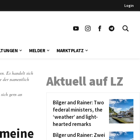
Login
LTUNGEN
MELDER
MARKTPLATZ
en. Es handelt sich
Aktuell auf LZ
te der namentlich
 sich gern an
Bilger and Rainer: Two
federal ministers, the
‘weather’ and light-
hearted remarks
emeine
Bilger und Rainer: Zwei