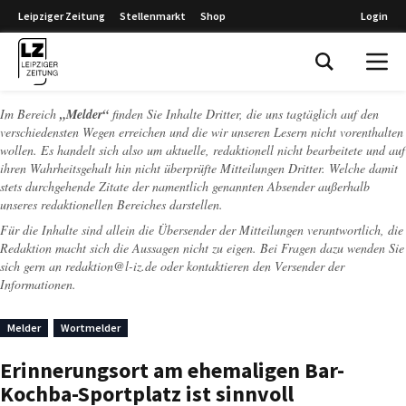
Leipziger Zeitung
Stellenmarkt
Shop
Login
Leipziger Zeitung
Im Bereich
„Melder“
finden Sie Inhalte Dritter, die uns tagtäglich auf den
verschiedensten Wegen erreichen und die wir unseren Lesern nicht vorenthalten
wollen. Es handelt sich also um aktuelle, redaktionell nicht bearbeitete und auf
ihren Wahrheitsgehalt hin nicht überprüfte Mitteilungen Dritter. Welche damit
stets durchgehende Zitate der namentlich genannten Absender außerhalb
unseres redaktionellen Bereiches darstellen.
Für die Inhalte sind allein die Übersender der Mitteilungen verantwortlich, die
Redaktion macht sich die Aussagen nicht zu eigen. Bei Fragen dazu wenden Sie
sich gern an
redaktion@l-iz.de
oder kontaktieren den Versender der
Informationen.
Melder
Wortmelder
Erinnerungsort am ehemaligen Bar-
Kochba-Sportplatz ist sinnvoll