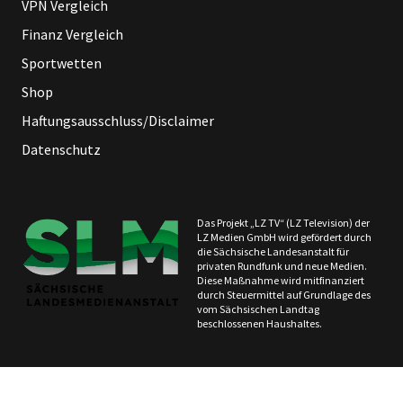
VPN Vergleich
Finanz Vergleich
Sportwetten
Shop
Haftungsausschluss/Disclaimer
Datenschutz
Das Projekt „LZ TV“ (LZ Television) der
LZ Medien GmbH wird gefördert durch
die Sächsische Landesanstalt für
privaten Rundfunk und neue Medien.
Diese Maßnahme wird mitfinanziert
durch Steuermittel auf Grundlage des
vom Sächsischen Landtag
beschlossenen Haushaltes.