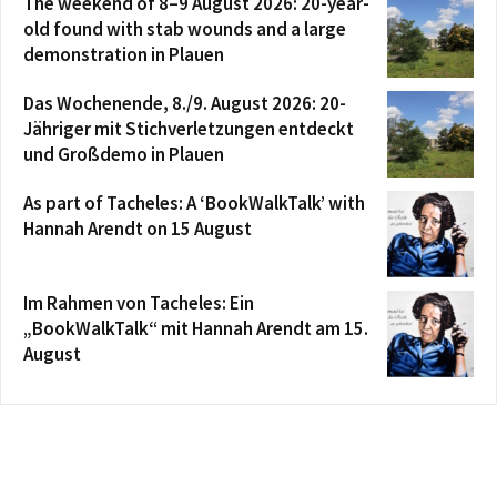
The weekend of 8–9 August 2026: 20-year-
old found with stab wounds and a large
demonstration in Plauen
Das Wochenende, 8./9. August 2026: 20-
Jähriger mit Stichverletzungen entdeckt
und Großdemo in Plauen
As part of Tacheles: A ‘BookWalkTalk’ with
Hannah Arendt on 15 August
Im Rahmen von Tacheles: Ein
„BookWalkTalk“ mit Hannah Arendt am 15.
August