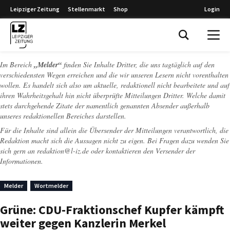
Leipziger Zeitung
Stellenmarkt
Shop
Login
Leipziger Zeitung
Im Bereich
„Melder“
finden Sie Inhalte Dritter, die uns tagtäglich auf den
verschiedensten Wegen erreichen und die wir unseren Lesern nicht vorenthalten
wollen. Es handelt sich also um aktuelle, redaktionell nicht bearbeitete und auf
ihren Wahrheitsgehalt hin nicht überprüfte Mitteilungen Dritter. Welche damit
stets durchgehende Zitate der namentlich genannten Absender außerhalb
unseres redaktionellen Bereiches darstellen.
Für die Inhalte sind allein die Übersender der Mitteilungen verantwortlich, die
Redaktion macht sich die Aussagen nicht zu eigen. Bei Fragen dazu wenden Sie
sich gern an
redaktion@l-iz.de
oder kontaktieren den Versender der
Informationen.
Melder
Wortmelder
Grüne: CDU-Fraktionschef Kupfer kämpft
weiter gegen Kanzlerin Merkel