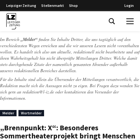
Leipziger Zeitung
Stellenmarkt
Shop
Login
Leipziger Zeitung
Im Bereich
„Melder“
finden Sie Inhalte Dritter, die uns tagtäglich auf den
verschiedensten Wegen erreichen und die wir unseren Lesern nicht vorenthalten
wollen. Es handelt sich also um aktuelle, redaktionell nicht bearbeitete und auf
ihren Wahrheitsgehalt hin nicht überprüfte Mitteilungen Dritter. Welche damit
stets durchgehende Zitate der namentlich genannten Absender außerhalb
unseres redaktionellen Bereiches darstellen.
Für die Inhalte sind allein die Übersender der Mitteilungen verantwortlich, die
Redaktion macht sich die Aussagen nicht zu eigen. Bei Fragen dazu wenden Sie
sich gern an
redaktion@l-iz.de
oder kontaktieren den Versender der
Informationen.
Melder
Wortmelder
„Brennpunkt: X“: Besonderes
Sommertheaterprojekt bringt Menschen