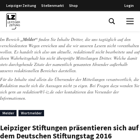
Leipziger Zeitung
Stellenmarkt
Shop
Login
Leipziger Zeitung
Im Bereich
„Melder“
finden Sie Inhalte Dritter, die uns tagtäglich auf den
verschiedensten Wegen erreichen und die wir unseren Lesern nicht vorenthalten
wollen. Es handelt sich also um aktuelle, redaktionell nicht bearbeitete und auf
ihren Wahrheitsgehalt hin nicht überprüfte Mitteilungen Dritter. Welche damit
stets durchgehende Zitate der namentlich genannten Absender außerhalb
unseres redaktionellen Bereiches darstellen.
Für die Inhalte sind allein die Übersender der Mitteilungen verantwortlich, die
Redaktion macht sich die Aussagen nicht zu eigen. Bei Fragen dazu wenden Sie
sich gern an
redaktion@l-iz.de
oder kontaktieren den Versender der
Informationen.
Melder
Wortmelder
Leipziger Stiftungen präsentieren sich auf
dem Deutschen Stiftungstag 2016