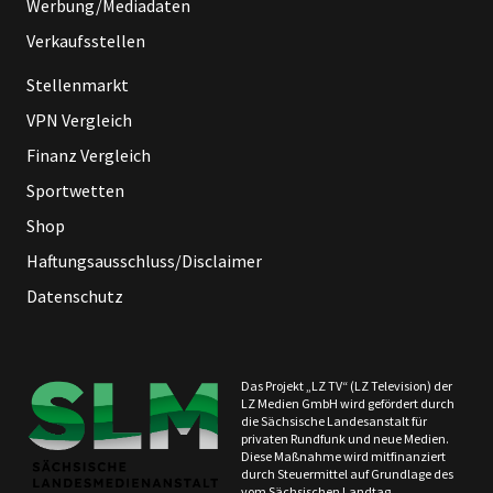
Werbung/Mediadaten
Verkaufsstellen
Stellenmarkt
VPN Vergleich
Finanz Vergleich
Sportwetten
Shop
Haftungsausschluss/Disclaimer
Datenschutz
Das Projekt „LZ TV“ (LZ Television) der
LZ Medien GmbH wird gefördert durch
die Sächsische Landesanstalt für
privaten Rundfunk und neue Medien.
Diese Maßnahme wird mitfinanziert
durch Steuermittel auf Grundlage des
vom Sächsischen Landtag