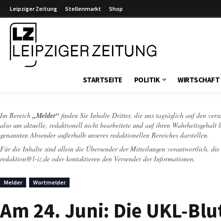
Leipziger Zeitung
Stellenmarkt
Shop
Leipziger Zeitung
STARTSEITE
POLITIK
WIRTSCHAFT
Im Bereich
„Melder“
finden Sie Inhalte Dritter, die uns tagtäglich auf den ver
also um aktuelle, redaktionell nicht bearbeitete und auf ihren Wahrheitsgehalt 
genannten Absender außerhalb unseres redaktionellen Bereiches darstellen.
Für die Inhalte sind allein die Übersender der Mitteilungen verantwortlich, di
redaktion@l-iz.de
oder kontaktieren den Versender der Informationen.
Melder
Wortmelder
Am 24. Juni: Die UKL-Blu