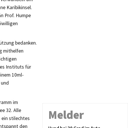
ne Karibikinsel.
än Prof. Humpe
iwilligen
tützung bedanken.
g mithelfen
ichtigen
s Instituts für
einem 10ml-
 und
gramm im
e 32. Alle
Melder
 ein stilechtes
entspannt den