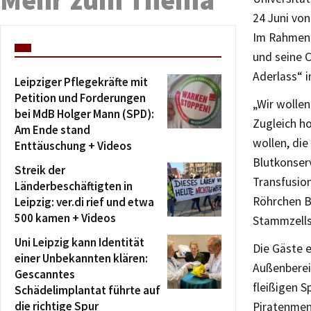
24 Juni von
Im Rahmen 
und seine C
Aderlass“ 
Leipziger Pflegekräfte mit
Petition und Forderungen
„Wir wolle
bei MdB Holger Mann (SPD):
Zugleich ho
Am Ende stand
wollen, die
Enttäuschung + Videos
Blutkonserv
Streik der
Transfusio
Länderbeschäftigten in
Röhrchen B
Leipzig: ver.di rief und etwa
500 kamen + Videos
Stammzellsp
Uni Leipzig kann Identität
Die Gäste 
einer Unbekannten klären:
Außenbereic
Gescanntes
fleißigen S
Schädelimplantat führte auf
die richtige Spur
Piratenmen