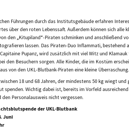
chen Führungen durch das Institutsgebäude erfahren Interes
tes über den roten Lebenssaft. Außerdem können sich alle k
von den „Kitupiland“-Piraten schminken und anschließend v
otografieren lassen. Das Piraten-Duo Inflammati, bestehend
Capitaine Pupanz, wird zusätzlich mit viel Witz und Klamauk 
ei den Besuchern sorgen. Alle Kinder, die im Kostüm ersch
naus von den UKL-Blutbank-Piraten eine kleine Überraschung
zwischen 18 und 68 Jahren, der mindestens 50 kg wiegt und g
lut spenden. Wichtig dabei ist, bereits im Vorfeld ausreichen
d den Personalausweis nicht vergessen.
htsblutspende der UKL-Blutbank
. Juni
hr