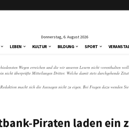
Donnerstag, 6. August 2026
LEBEN
KULTUR
BILDUNG
SPORT
VERANSTA
schiedensten Wegen erreichen und die wir unseren Lesern nicht vorenthalten woll
hin nicht überprüfte Mitteilungen Dritter. Welche damit stets durchgehende Zita
e Redaktion macht sich die Aussagen nicht zu eigen. Bei Fragen dazu wenden Sie
tbank-Piraten laden ein 