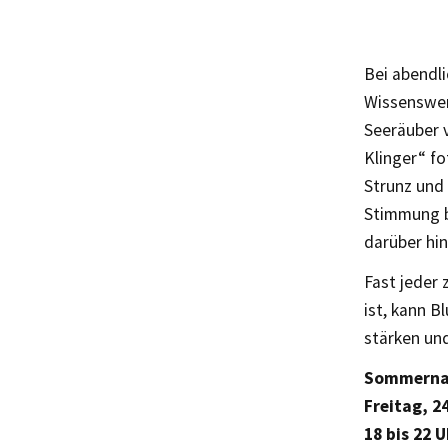
Bei abendli
Wissenswer
Seeräuber 
Klinger“ f
Strunz und 
Stimmung b
darüber hi
Fast jeder 
ist, kann B
stärken un
Sommernac
Freitag, 24
18 bis 22 U