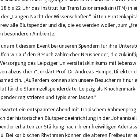
 18 bis 22 Uhr das Institut für Transfusionsmedizin (ITM) in ei
der „Langen Nacht der Wissenschaften“ bitten Piratenkapit
rew alle Blutspender und die, die es werden wollen, zum „fre
im besonderen Ambiente.
n uns mit diesem Event bei unseren Spendern für ihre Unters
ffen wir auf den Besuch zahlreicher Neuspender, die zukünfti
 Versorgung des Leipziger Universitätsklinikums mit lebensw
en abzusichern“, erklärt Prof. Dr. Andreas Humpe, Direktor de
nsmedizin. „Außerdem können sich unsere Besucher mit nur 
lut für die Stammzellspenderdatei Leipzig als Knochenmark-
ender registrieren und typisieren lassen.“
erwartet ein entspannter Abend mit tropischem Rahmenpro
h der historischen Blutspendeeinrichtung in der Johannisalle
pender erhalten zur Stärkung nach ihrem freiwilligen Aderlass
ü. Bei karibischen Rhythmen können die älteren Freibeuter 