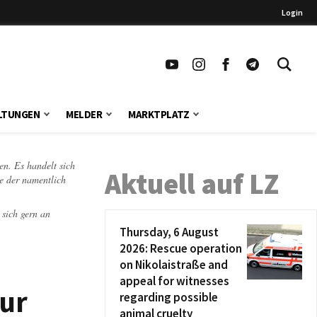
Login
LTUNGEN
MELDER
MARKTPLATZ
en. Es handelt sich
Aktuell auf LZ
te der namentlich
 sich gern an
Thursday, 6 August
2026: Rescue operation
on Nikolaistraße and
appeal for witnesses
zur
regarding possible
animal cruelty