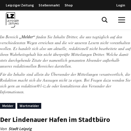
Leipziger Zeitung
Stellenmarkt
Shop
Login
Leipziger Zeitung
Im Bereich
„Melder“
finden Sie Inhalte Dritter, die uns tagtäglich auf den
verschiedensten Wegen erreichen und die wir unseren Lesern nicht vorenthalten
wollen. Es handelt sich also um aktuelle, redaktionell nicht bearbeitete und auf
ihren Wahrheitsgehalt hin nicht überprüfte Mitteilungen Dritter. Welche damit
stets durchgehende Zitate der namentlich genannten Absender außerhalb
unseres redaktionellen Bereiches darstellen.
Für die Inhalte sind allein die Übersender der Mitteilungen verantwortlich, die
Redaktion macht sich die Aussagen nicht zu eigen. Bei Fragen dazu wenden Sie
sich gern an
redaktion@l-iz.de
oder kontaktieren den Versender der
Informationen.
Melder
Wortmelder
Der Lindenauer Hafen im Stadtbüro
Von
Stadt Leipzig