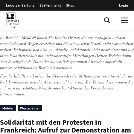
Leipziger Zeitung
Stellenmarkt
Shop
Login
Leipziger Zeitung
Im Bereich
„Melder“
finden Sie Inhalte Dritter, die uns tagtäglich auf den
verschiedensten Wegen erreichen und die wir unseren Lesern nicht vorenthalten
wollen. Es handelt sich also um aktuelle, redaktionell nicht bearbeitete und auf
ihren Wahrheitsgehalt hin nicht überprüfte Mitteilungen Dritter. Welche damit
stets durchgehende Zitate der namentlich genannten Absender außerhalb
unseres redaktionellen Bereiches darstellen.
Für die Inhalte sind allein die Übersender der Mitteilungen verantwortlich, die
Redaktion macht sich die Aussagen nicht zu eigen. Bei Fragen dazu wenden Sie
sich gern an
redaktion@l-iz.de
oder kontaktieren den Versender der
Informationen.
Melder
Wortmelder
Solidarität mit den Protesten in
Frankreich: Aufruf zur Demonstration am