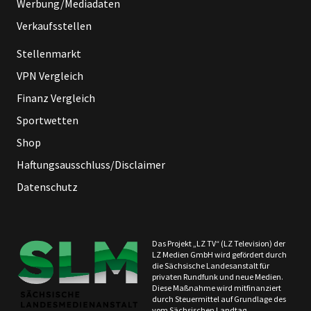
Werbung/Mediadaten
Verkaufsstellen
Stellenmarkt
VPN Vergleich
Finanz Vergleich
Sportwetten
Shop
Haftungsausschluss/Disclaimer
Datenschutz
Das Projekt „LZ TV“ (LZ Television) der
LZ Medien GmbH wird gefördert durch
die Sächsische Landesanstalt für
privaten Rundfunk und neue Medien.
Diese Maßnahme wird mitfinanziert
durch Steuermittel auf Grundlage des
vom Sächsischen Landtag