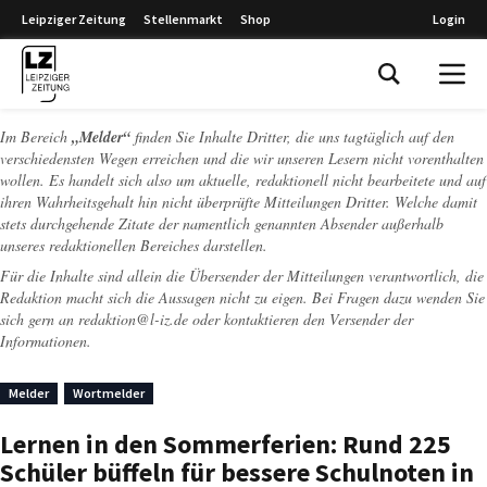
Leipziger Zeitung
Stellenmarkt
Shop
Login
Leipziger Zeitung
Im Bereich
„Melder“
finden Sie Inhalte Dritter, die uns tagtäglich auf den
verschiedensten Wegen erreichen und die wir unseren Lesern nicht vorenthalten
wollen. Es handelt sich also um aktuelle, redaktionell nicht bearbeitete und auf
ihren Wahrheitsgehalt hin nicht überprüfte Mitteilungen Dritter. Welche damit
stets durchgehende Zitate der namentlich genannten Absender außerhalb
unseres redaktionellen Bereiches darstellen.
Für die Inhalte sind allein die Übersender der Mitteilungen verantwortlich, die
Redaktion macht sich die Aussagen nicht zu eigen. Bei Fragen dazu wenden Sie
sich gern an
redaktion@l-iz.de
oder kontaktieren den Versender der
Informationen.
Melder
Wortmelder
Lernen in den Sommerferien: Rund 225
Schüler büffeln für bessere Schulnoten in