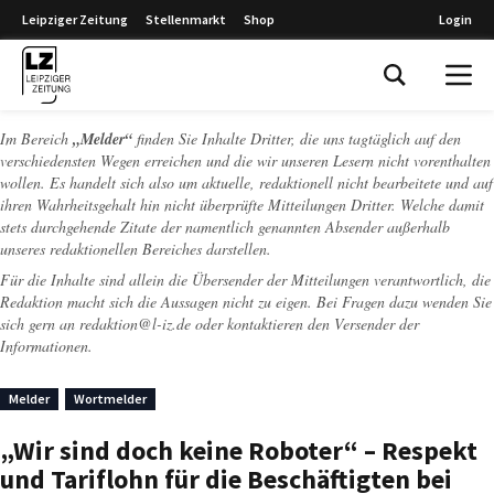
Leipziger Zeitung
Stellenmarkt
Shop
Login
Leipziger Zeitung
Im Bereich
„Melder“
finden Sie Inhalte Dritter, die uns tagtäglich auf den
verschiedensten Wegen erreichen und die wir unseren Lesern nicht vorenthalten
wollen. Es handelt sich also um aktuelle, redaktionell nicht bearbeitete und auf
ihren Wahrheitsgehalt hin nicht überprüfte Mitteilungen Dritter. Welche damit
stets durchgehende Zitate der namentlich genannten Absender außerhalb
unseres redaktionellen Bereiches darstellen.
Für die Inhalte sind allein die Übersender der Mitteilungen verantwortlich, die
Redaktion macht sich die Aussagen nicht zu eigen. Bei Fragen dazu wenden Sie
sich gern an
redaktion@l-iz.de
oder kontaktieren den Versender der
Informationen.
Melder
Wortmelder
„Wir sind doch keine Roboter“ – Respekt
und Tariflohn für die Beschäftigten bei