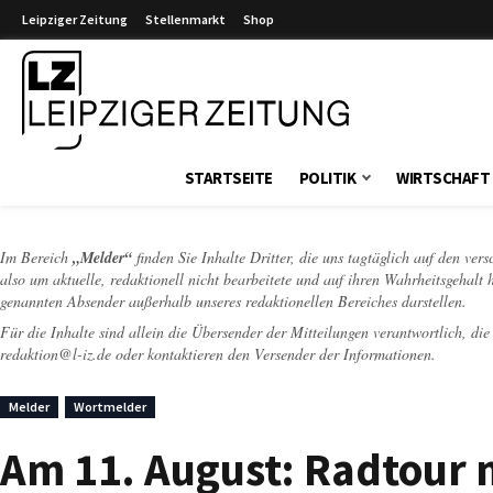
Leipziger Zeitung
Stellenmarkt
Shop
Leipziger Zeitung
STARTSEITE
POLITIK
WIRTSCHAFT
Im Bereich
„Melder“
finden Sie Inhalte Dritter, die uns tagtäglich auf den ver
also um aktuelle, redaktionell nicht bearbeitete und auf ihren Wahrheitsgehalt 
genannten Absender außerhalb unseres redaktionellen Bereiches darstellen.
Für die Inhalte sind allein die Übersender der Mitteilungen verantwortlich, di
redaktion@l-iz.de
oder kontaktieren den Versender der Informationen.
Melder
Wortmelder
Am 11. August: Radtour