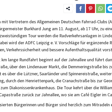
mit Vertretern des Allgemeinen Deutschen Fahrrad-Clubs (AD
rgermeister Burkhard Jung am 11. August, ab 17 Uhr, zu eine
. zweistündigen Tour werden die Radverkehrsanlagen in Lind
abei wird der ADFC Leipzig e. V. Vorschläge für ergänzende 
n, Verkehrssicherheit und bessere Aufenthaltsqualität vorst
t km lange Rundfahrt beginnt auf der Jahnallee und führt da
aße, über den Lindenauer Markt, die Demmeringstraße bis zu
 es über die Lützner, Saarländer und Spinnereistraße, weite
g, durch den Henriettenpark, die Cranachstraße bis zur Geo
zum Diakonissenkrankenhaus. Die Tour kehrt über die William
Capastraße zurück zur Jahnallee, wo sie am Café Eigler im C
ssierten Bürgerinnen und Bürger sind herzlich zum Mitradeln 