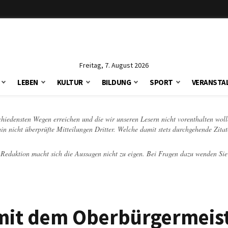
Freitag, 7. August 2026
LEBEN
KULTUR
BILDUNG
SPORT
VERANSTA
schiedensten Wegen erreichen und die wir unseren Lesern nicht vorenthalten woll
hin nicht überprüfte Mitteilungen Dritter. Welche damit stets durchgehende Zita
e Redaktion macht sich die Aussagen nicht zu eigen. Bei Fragen dazu wenden Sie
 mit dem Oberbürgermeis