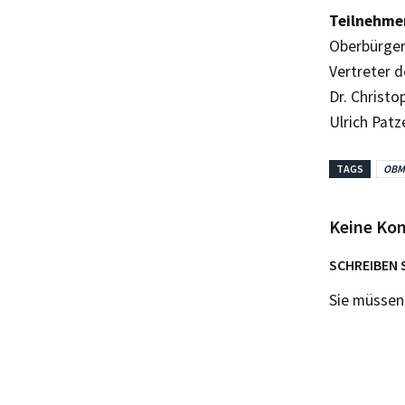
Teilnehme
Oberbürger
Vertreter 
Dr. Christo
Ulrich Patz
TAGS
OBM
Keine Ko
SCHREIBEN 
Sie müsse