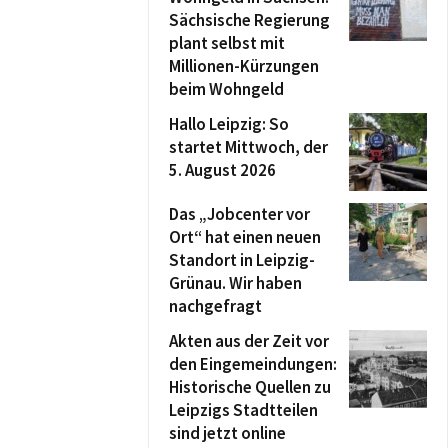
Sächsische Regierung
plant selbst mit
Millionen-Kürzungen
beim Wohngeld
Hallo Leipzig: So
startet Mittwoch, der
5. August 2026
Das „Jobcenter vor
Ort“ hat einen neuen
Standort in Leipzig-
Grünau. Wir haben
nachgefragt
Akten aus der Zeit vor
den Eingemeindungen:
Historische Quellen zu
Leipzigs Stadtteilen
sind jetzt online