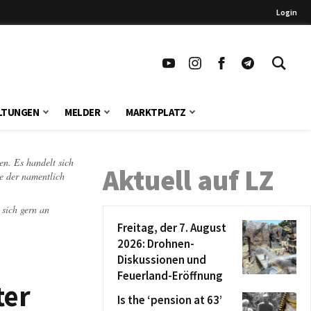
Login
LTUNGEN
MELDER
MARKTPLATZ
en. Es handelt sich
Aktuell auf LZ
te der namentlich
 sich gern an
Freitag, der 7. August
2026: Drohnen-
Diskussionen und
Feuerland-Eröffnung
ter
Is the ‘pension at 63’