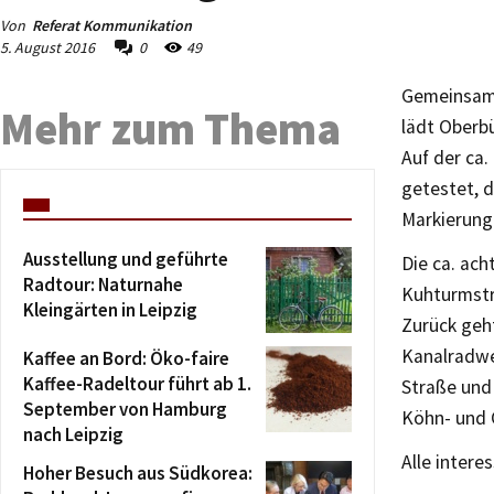
Von
Referat Kommunikation
5. August 2016
0
49
Gemeinsam 
Mehr zum Thema
lädt Oberbü
Auf der ca
getestet, d
Markierunge
Ausstellung und geführte
Die ca. ach
Radtour: Naturnahe
Kuhturmstr
Kleingärten in Leipzig
Zurück geht
Kanalradwe
Kaffee an Bord: Öko-faire
Kaffee-Radeltour führt ab 1.
Straße und 
September von Hamburg
Köhn- und 
nach Leipzig
Alle intere
Hoher Besuch aus Südkorea: