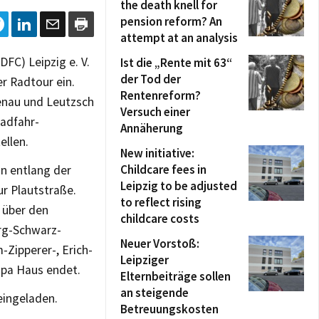
the death knell for
pension reform? An
attempt at an analysis
FC) Leipzig e. V.
Ist die „Rente mit 63“
der Tod der
r Radtour ein.
Rentenreform?
enau und Leutzsch
Versuch einer
Radfahr-
Annäherung
ellen.
New initiative:
Childcare fees in
nn entlang der
Leipzig to be adjusted
r Plautstraße.
to reflect rising
r über den
childcare costs
rg-Schwarz-
Neuer Vorstoß:
-Zipperer-, Erich-
Leipziger
apa Haus endet.
Elternbeiträge sollen
an steigende
eingeladen.
Betreuungskosten