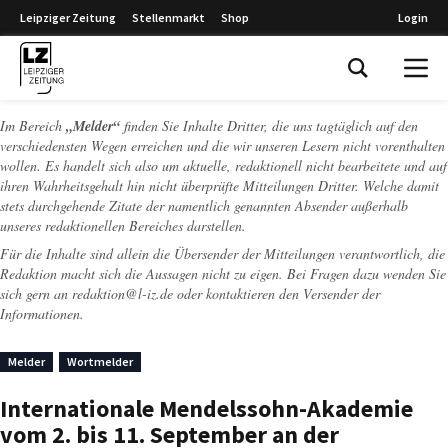
Leipziger Zeitung
Stellenmarkt
Shop
Login
Leipziger Zeitung
Im Bereich
„Melder“
finden Sie Inhalte Dritter, die uns tagtäglich auf den
verschiedensten Wegen erreichen und die wir unseren Lesern nicht vorenthalten
wollen. Es handelt sich also um aktuelle, redaktionell nicht bearbeitete und auf
ihren Wahrheitsgehalt hin nicht überprüfte Mitteilungen Dritter. Welche damit
stets durchgehende Zitate der namentlich genannten Absender außerhalb
unseres redaktionellen Bereiches darstellen.
Für die Inhalte sind allein die Übersender der Mitteilungen verantwortlich, die
Redaktion macht sich die Aussagen nicht zu eigen. Bei Fragen dazu wenden Sie
sich gern an
redaktion@l-iz.de
oder kontaktieren den Versender der
Informationen.
Melder
Wortmelder
Internationale Mendelssohn-Akademie
vom 2. bis 11. September an der