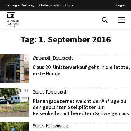
Leipziger Zeitung
Stellenmarkt
Shop
Login
Leipziger Zeitung
Tag:
1. September 2016
·
Wirtschaft
Firmenwelt
6 aus 20: Unisterverkauf geht in die letzte,
erste Runde
·
Politik
Brennpunkt
Planungsdezernat weicht der Anfrage zu
den geplanten Stellplätzen am
Felsenkeller mit beredtem Schweigen aus
·
Politik
Kassensturz