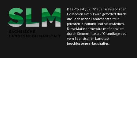
Das Projekt „LZ TV“ (LZ Television) der
LZ Medien GmbH wird gefördert durch
die Sächsische Landesanstalt für
privaten Rundfunk und neue Medien.
Diese Maßnahme wird mitfinanziert
durch Steuermittel auf Grundlage des
vom Sächsischen Landtag
beschlossenen Haushaltes.