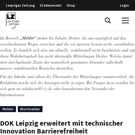
Leipziger Zeitung
Stellenmarkt
Shop
Login
Leipziger Zeitung
Im Bereich
„Melder“
finden Sie Inhalte Dritter, die uns tagtäglich auf den
verschiedensten Wegen erreichen und die wir unseren Lesern nicht vorenthalten
wollen. Es handelt sich also um aktuelle, redaktionell nicht bearbeitete und auf
ihren Wahrheitsgehalt hin nicht überprüfte Mitteilungen Dritter. Welche damit
stets durchgehende Zitate der namentlich genannten Absender außerhalb
unseres redaktionellen Bereiches darstellen.
Für die Inhalte sind allein die Übersender der Mitteilungen verantwortlich, die
Redaktion macht sich die Aussagen nicht zu eigen. Bei Fragen dazu wenden Sie
sich gern an
redaktion@l-iz.de
oder kontaktieren den Versender der
Informationen.
Melder
Wortmelder
DOK Leipzig erweitert mit technischer
Innovation Barrierefreiheit