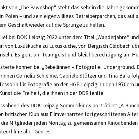
unkt von „The Pawnshop“ steht das sehr in die Jahre gekom
n Polen – und sein eigenwilliges Betreiberpärchen, das auf 
em Geschäft wieder auf die Sprünge zu helfen.
lief bei DOK Leipzig 2022 unter dem Titel „Wanderjahre“ und
in von Luxusküche zu Luxusküche, von Bergisch Gladbach üb
inseln. Es geht um Teamgeist und Gleichberechtigung am He
sterte können bei „Rebellinnen – Fotografie. Underground. 
rinnen Cornelia Schleime, Gabriele Stötzer und Tina Bara folg
fessorin für Fotografie an der HGB Leipzig. In den 1970ern 
 Kunst die Freiheit, die ihnen in der DDR fehlte.
ssabend des DOK Leipzig Sommerkinos porträtiert „A Bunc
en britischen Klub aus Filmvernarrten fortgeschrittenen Alter
ch die Mitglieder jeden Montag zu gemeinsamen Kinoabenden
eurfilme aller Genres.