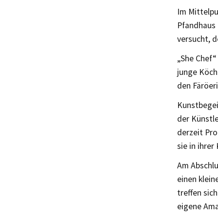
Im Mittelp
Pfandhaus i
versucht, d
„She Chef“ 
junge Köch
den Färöer
Kunstbegei
der Künstle
derzeit Pro
sie in ihrer
Am Abschlu
einen klein
treffen si
eigene Amat