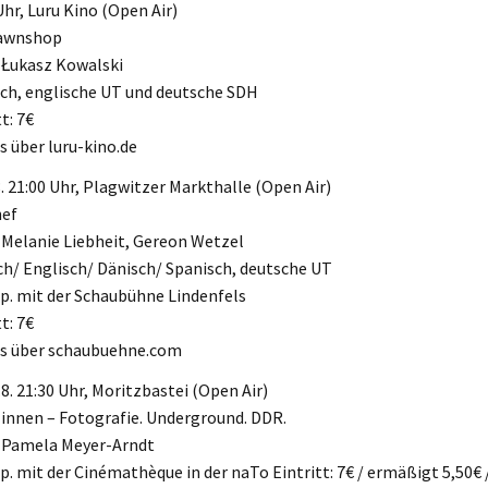
Uhr, Luru Kino (Open Air)
awnshop
 Łukasz Kowalski
ch, englische UT und deutsche SDH
t: 7€
s über luru-kino.de
8. 21:00 Uhr, Plagwitzer Markthalle (Open Air)
hef
 Melanie Liebheit, Gereon Wetzel
h/ Englisch/ Dänisch/ Spanisch, deutsche UT
p. mit der Schaubühne Lindenfels
t: 7€
ts über schaubuehne.com
.8. 21:30 Uhr, Moritzbastei (Open Air)
innen – Fotografie. Underground. DDR.
: Pamela Meyer-Arndt
p. mit der Cinémathèque in der naTo Eintritt: 7€ / ermäßigt 5,50€ 