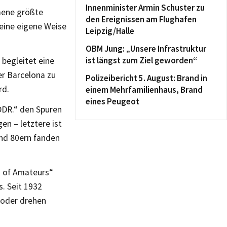
Innenminister Armin Schuster zu
mene größte
den Ereignissen am Flughafen
seine eigene Weise
Leipzig/Halle
OBM Jung: „Unsere Infrastruktur
ist längst zum Ziel geworden“
 begleitet eine
er Barcelona zu
Polizeibericht 5. August: Brand in
rd.
einem Mehrfamilienhaus, Brand
eines Peugeot
DDR.“ den Spuren
en – letztere ist
und 80ern fanden
h of Amateurs“
s. Seit 1932
 oder drehen