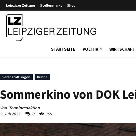
Leipziger Zeitung
Stellenmarkt
Shop
Leipziger Zeitung
STARTSEITE
POLITIK
WIRTSCHAFT
Veranstaltungen
Bühne
Sommerkino von DOK Leip
Von
Terminredaktion
9. Juli 2023
0
355