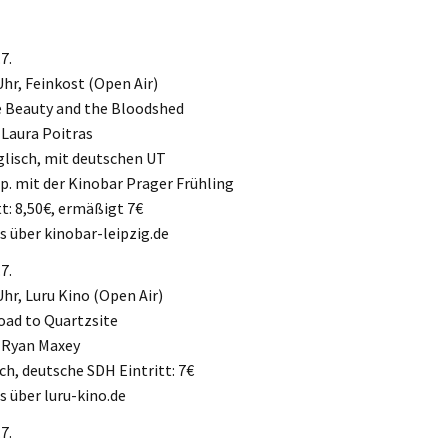
7.
Uhr, Feinkost (Open Air)
e Beauty and the Bloodshed
 Laura Poitras
lisch, mit deutschen UT
p. mit der Kinobar Prager Frühling
tt: 8,50€, ermäßigt 7€
s über kinobar-leipzig.de
7.
Uhr, Luru Kino (Open Air)
oad to Quartzsite
 Ryan Maxey
ch, deutsche SDH Eintritt: 7€
s über luru-kino.de
7.