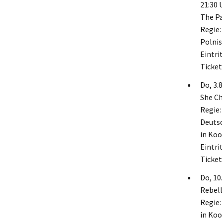
21:30 
The P
Regie:
Polnis
Eintrit
Ticket
Do, 3.
She C
Regie:
Deutsc
in Koo
Eintrit
Ticke
Do, 10
Rebell
Regie
in Koo