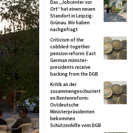
Das „Jobcenter vor
Ort“ hat einen neuen
Standort in Leipzig-
Grünau. Wir haben
nachgefragt
Criticism of the
cobbled-together
pension reform: East
German minister-
presidents receive
backing from the DGB
Kritik an der
zusammengeschustert
en Rentenreform:
Ostdeutsche
Ministerpräsidenten
bekommen
Schützenhilfe vom DGB