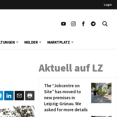
Login
LTUNGEN
MELDER
MARKTPLATZ
Aktuell auf LZ
The “Jobcentre on
Site” has moved to
new premises in
Leipzig-Grünau. We
asked for more details