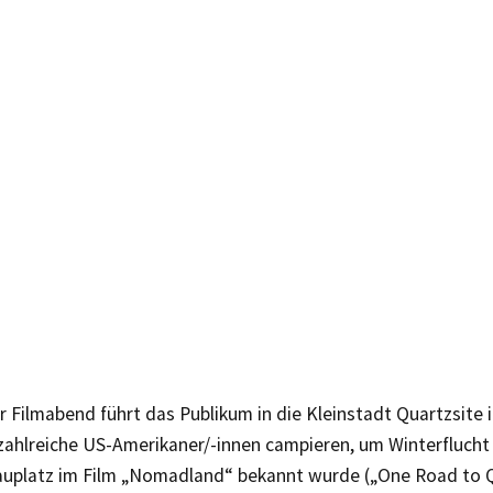
r Filmabend führt das Publikum in die Kleinstadt Quartzsite i
 zahlreiche US-Amerikaner/-innen campieren, um Winterfluch
hauplatz im Film „Nomadland“ bekannt wurde („One Road to Q