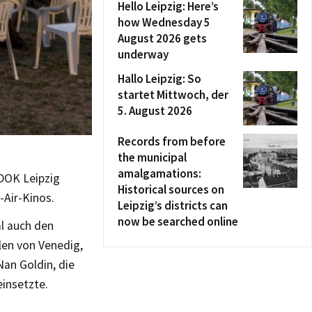
Hello Leipzig: Here’s
how Wednesday 5
August 2026 gets
underway
Hallo Leipzig: So
startet Mittwoch, der
5. August 2026
Records from before
the municipal
amalgamations:
 DOK Leipzig
Historical sources on
-Air-Kinos.
Leipzig’s districts can
now be searched online
al auch den
len von Venedig,
Nan Goldin, die
insetzte.