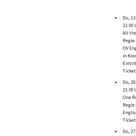
Do, 13.
21:30 
All th
Regie:
OV Eng
in Koo
Eintri
Ticket
Do, 20.
21:30 
One R
Regie:
Englis
Ticket
Do, 27.