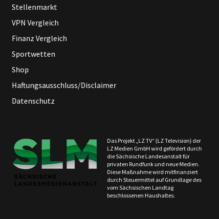
Stellenmarkt
VPN Vergleich
Finanz Vergleich
Sportwetten
Shop
Haftungsausschluss/Disclaimer
Datenschutz
Das Projekt „LZ TV“ (LZ Television) der
LZ Medien GmbH wird gefördert durch
die Sächsische Landesanstalt für
privaten Rundfunk und neue Medien.
Diese Maßnahme wird mitfinanziert
durch Steuermittel auf Grundlage des
vom Sächsischen Landtag
beschlossenen Haushaltes.