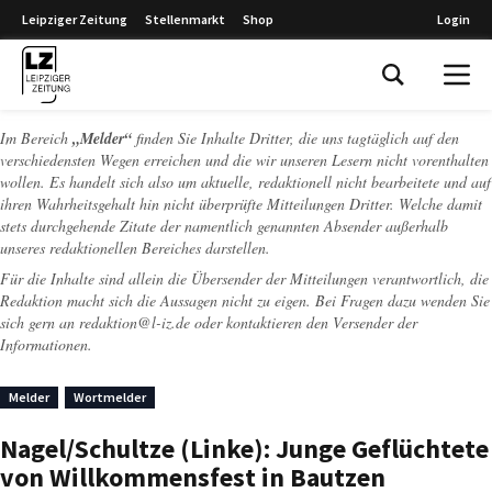
Leipziger Zeitung
Stellenmarkt
Shop
Login
Leipziger Zeitung
Im Bereich
„Melder“
finden Sie Inhalte Dritter, die uns tagtäglich auf den
verschiedensten Wegen erreichen und die wir unseren Lesern nicht vorenthalten
wollen. Es handelt sich also um aktuelle, redaktionell nicht bearbeitete und auf
ihren Wahrheitsgehalt hin nicht überprüfte Mitteilungen Dritter. Welche damit
stets durchgehende Zitate der namentlich genannten Absender außerhalb
unseres redaktionellen Bereiches darstellen.
Für die Inhalte sind allein die Übersender der Mitteilungen verantwortlich, die
Redaktion macht sich die Aussagen nicht zu eigen. Bei Fragen dazu wenden Sie
sich gern an
redaktion@l-iz.de
oder kontaktieren den Versender der
Informationen.
Melder
Wortmelder
Nagel/Schultze (Linke): Junge Geflüchtete
von Willkommensfest in Bautzen