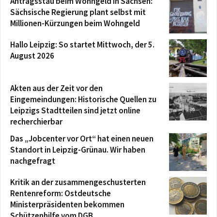
Antragsstau beim Wohngeld in Sachsen:
Sächsische Regierung plant selbst mit
Millionen-Kürzungen beim Wohngeld
Hallo Leipzig: So startet Mittwoch, der 5.
August 2026
Akten aus der Zeit vor den
Eingemeindungen: Historische Quellen zu
Leipzigs Stadtteilen sind jetzt online
recherchierbar
Das „Jobcenter vor Ort“ hat einen neuen
Standort in Leipzig-Grünau. Wir haben
nachgefragt
Kritik an der zusammengeschusterten
Rentenreform: Ostdeutsche
Ministerpräsidenten bekommen
Schützenhilfe vom DGB