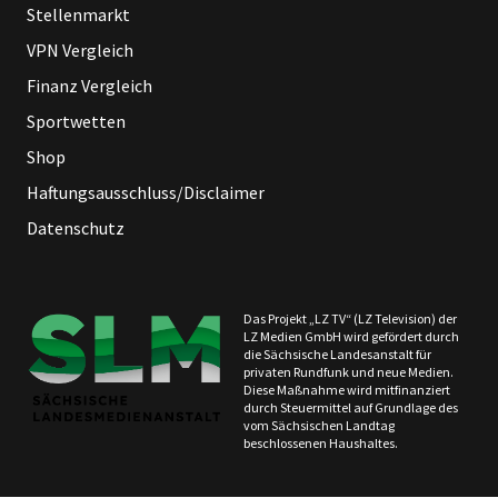
Stellenmarkt
VPN Vergleich
Finanz Vergleich
Sportwetten
Shop
Haftungsausschluss/Disclaimer
Datenschutz
Das Projekt „LZ TV“ (LZ Television) der
LZ Medien GmbH wird gefördert durch
die Sächsische Landesanstalt für
privaten Rundfunk und neue Medien.
Diese Maßnahme wird mitfinanziert
durch Steuermittel auf Grundlage des
vom Sächsischen Landtag
beschlossenen Haushaltes.