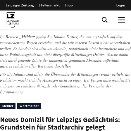
Leipziger Zeitung
Stellenmarkt
Shop
Login
Leipziger Zeitung
Im Bereich
„Melder“
finden Sie Inhalte Dritter, die uns tagtäglich auf den
verschiedensten Wegen erreichen und die wir unseren Lesern nicht vorenthalten
wollen. Es handelt sich also um aktuelle, redaktionell nicht bearbeitete und auf
ihren Wahrheitsgehalt hin nicht überprüfte Mitteilungen Dritter. Welche damit
stets durchgehende Zitate der namentlich genannten Absender außerhalb
unseres redaktionellen Bereiches darstellen.
Für die Inhalte sind allein die Übersender der Mitteilungen verantwortlich, die
Redaktion macht sich die Aussagen nicht zu eigen. Bei Fragen dazu wenden Sie
sich gern an
redaktion@l-iz.de
oder kontaktieren den Versender der
Informationen.
Melder
Wortmelder
Neues Domizil für Leipzigs Gedächtnis:
Grundstein für Stadtarchiv gelegt