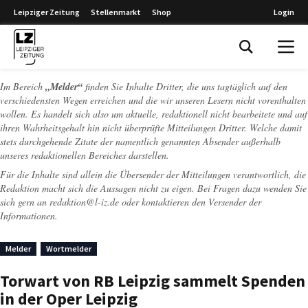
Leipziger Zeitung
Stellenmarkt
Shop
Login
Leipziger Zeitung
Im Bereich
„Melder“
finden Sie Inhalte Dritter, die uns tagtäglich auf den
verschiedensten Wegen erreichen und die wir unseren Lesern nicht vorenthalten
wollen. Es handelt sich also um aktuelle, redaktionell nicht bearbeitete und auf
ihren Wahrheitsgehalt hin nicht überprüfte Mitteilungen Dritter. Welche damit
stets durchgehende Zitate der namentlich genannten Absender außerhalb
unseres redaktionellen Bereiches darstellen.
Für die Inhalte sind allein die Übersender der Mitteilungen verantwortlich, die
Redaktion macht sich die Aussagen nicht zu eigen. Bei Fragen dazu wenden Sie
sich gern an
redaktion@l-iz.de
oder kontaktieren den Versender der
Informationen.
Melder
Wortmelder
Torwart von RB Leipzig sammelt Spenden
in der Oper Leipzig