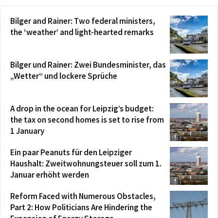
Bilger and Rainer: Two federal ministers,
the ‘weather’ and light-hearted remarks
Bilger und Rainer: Zwei Bundesminister, das
„Wetter“ und lockere Sprüche
A drop in the ocean for Leipzig’s budget:
the tax on second homes is set to rise from
1 January
Ein paar Peanuts für den Leipziger
Haushalt: Zweitwohnungsteuer soll zum 1.
Januar erhöht werden
Reform Faced with Numerous Obstacles,
Part 2: How Politicians Are Hindering the