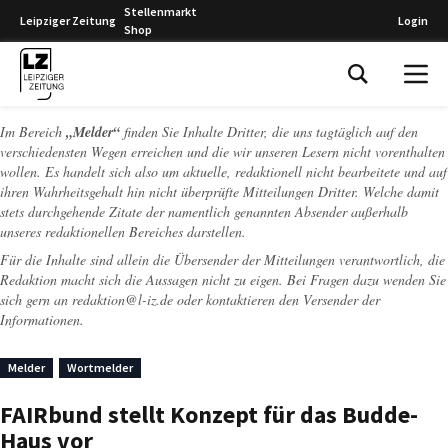
Stellenmarkt
Leipziger Zeitung
Login
Shop
Leipziger Zeitung
Im Bereich
„Melder“
finden Sie Inhalte Dritter, die uns tagtäglich auf den
verschiedensten Wegen erreichen und die wir unseren Lesern nicht vorenthalten
wollen. Es handelt sich also um aktuelle, redaktionell nicht bearbeitete und auf
ihren Wahrheitsgehalt hin nicht überprüfte Mitteilungen Dritter. Welche damit
stets durchgehende Zitate der namentlich genannten Absender außerhalb
unseres redaktionellen Bereiches darstellen.
Für die Inhalte sind allein die Übersender der Mitteilungen verantwortlich, die
Redaktion macht sich die Aussagen nicht zu eigen. Bei Fragen dazu wenden Sie
sich gern an
redaktion@l-iz.de
oder kontaktieren den Versender der
Informationen.
Melder
Wortmelder
FAIRbund stellt Konzept für das Budde-
Haus vor