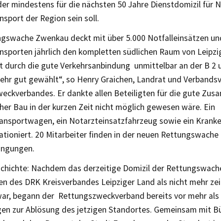
der mindestens für die nächsten 50 Jahre Dienstdomizil für 
sport der Region sein soll.
ngswache Zwenkau deckt mit über 5.000 Notfalleinsätzen un
sporten jährlich den kompletten südlichen Raum von Leipzig
st durch die gute Verkehrsanbindung unmittelbar an der B 2 
ehr gut gewählt“, so Henry Graichen, Landrat und Verbands
eckverbandes. Er dankte allen Beteiligten für die gute Zu
cher Bau in der kurzen Zeit nicht möglich gewesen wäre. Ein
ansportwagen, ein Notarzteinsatzfahrzeug sowie ein Kran
tationiert. 20 Mitarbeiter finden in der neuen Rettungswache
ingungen.
chichte: Nachdem das derzeitige Domizil der Rettungswache
en des DRK Kreisverbandes Leipziger Land als nicht mehr z
ar, begann der Rettungszweckverband bereits vor mehr als 
en zur Ablösung des jetzigen Standortes. Gemeinsam mit B