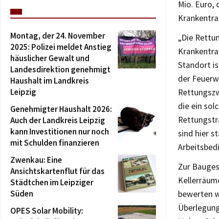
Mio. Euro, 
Krankentran
Montag, der 24. November
„Die Rettu
2025: Polizei meldet Anstieg
Krankentran
häuslicher Gewalt und
Standort i
Landesdirektion genehmigt
der Feuerw
Haushalt im Landkreis
Leipzig
Rettungszw
die ein sol
Genehmigter Haushalt 2026:
Rettungstr
Auch der Landkreis Leipzig
kann Investitionen nur noch
sind hier s
mit Schulden finanzieren
Arbeitsbed
Zwenkau: Eine
Zur Bauges
Ansichtskartenflut für das
Kellerräum
Städtchen im Leipziger
Süden
bewerten w
Überlegung
OPES Solar Mobility: