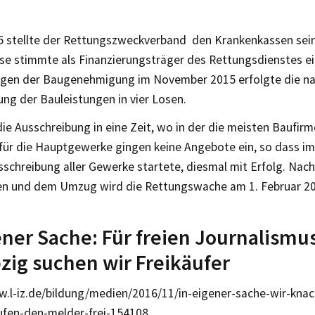
5 stellte der Rettungszweckverband den Krankenkassen se
ese stimmte als Finanzierungsträger des Rettungsdienstes e
egen der Baugenehmigung im November 2015 erfolgte die na
ng der Bauleistungen in vier Losen.
 die Ausschreibung in eine Zeit, wo in der die meisten Baufi
für die Hauptgewerke gingen keine Angebote ein, so dass im
schreibung aller Gewerke startete, diesmal mit Erfolg. Nach
en und dem Umzug wird die Rettungswache am 1. Februar 20
ener Sache: Für freien Journalismu
pzig suchen wir Freikäufer
w.l-iz.de/bildung/medien/2016/11/in-eigener-sache-wir-kn
ufen-den-melder-frei-154108