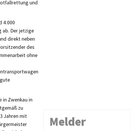
Notfallrettung und
d 4.000
 ab. Der jetzige
und direkt neben
vorsitzender des
sammenarbeit ohne
kentransportwagen
 gute
 in Zwenkau in
eitgemäß zu
3 Jahren mit
Melder
ürgermeister