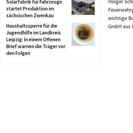
Holger Sch
Solarfabrik für Fahrzeuge
startet Produktion im
Feuerwehrg
sächsischen Zwenkau
wichtige B
Haushaltssperre für die
GmbH aus L
Jugendhilfe im Landkreis
Leipzig: In einem Offenen
Brief warnen die Träger vor
den Folgen