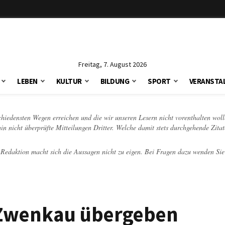
Freitag, 7. August 2026
LEBEN
KULTUR
BILDUNG
SPORT
VERANSTA
schiedensten Wegen erreichen und die wir unseren Lesern nicht vorenthalten woll
hin nicht überprüfte Mitteilungen Dritter. Welche damit stets durchgehende Zita
e Redaktion macht sich die Aussagen nicht zu eigen. Bei Fragen dazu wenden Sie
 Zwenkau übergeben