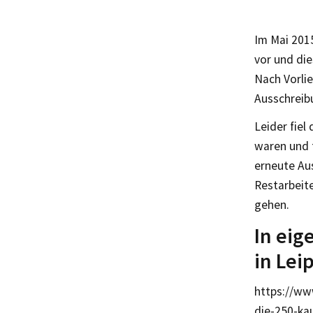
Im Mai 201
vor und di
Nach Vorli
Ausschreibu
Leider fiel
waren und 
erneute Aus
Restarbeit
gehen.
In eig
in Lei
https://ww
die-250-ka