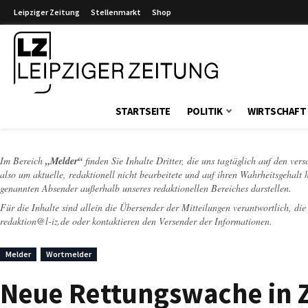
Leipziger Zeitung
Stellenmarkt
Shop
Leipziger Zeitung
STARTSEITE
POLITIK
WIRTSCHAFT
Im Bereich
„Melder“
finden Sie Inhalte Dritter, die uns tagtäglich auf den ver
also um aktuelle, redaktionell nicht bearbeitete und auf ihren Wahrheitsgehalt 
genannten Absender außerhalb unseres redaktionellen Bereiches darstellen.
Für die Inhalte sind allein die Übersender der Mitteilungen verantwortlich, di
redaktion@l-iz.de
oder kontaktieren den Versender der Informationen.
Melder
Wortmelder
Neue Rettungswache in