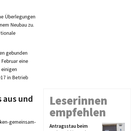
ine Überlegungen
inem Neubau zu.
tionale
rmen gebunden
 Februar eine
 einigen
17 in Betrieb
s aus und
Leserinnen
empfehlen
acken-gemeinsam-
Antragsstau beim