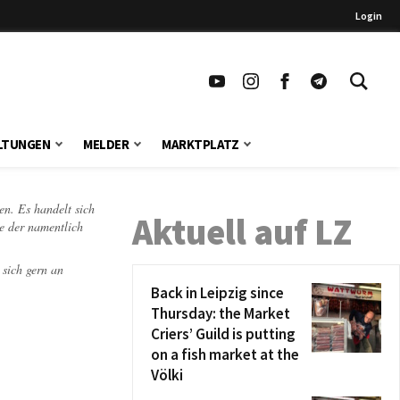
Login
LTUNGEN
MELDER
MARKTPLATZ
en. Es handelt sich
Aktuell auf LZ
te der namentlich
 sich gern an
Back in Leipzig since
Thursday: the Market
Criers’ Guild is putting
on a fish market at the
Völki