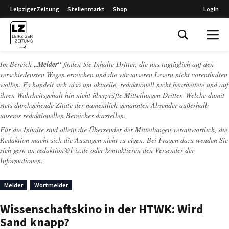
Leipziger Zeitung
Stellenmarkt
Shop
Login
Leipziger Zeitung
Im Bereich
„Melder“
finden Sie Inhalte Dritter, die uns tagtäglich auf den
verschiedensten Wegen erreichen und die wir unseren Lesern nicht vorenthalten
wollen. Es handelt sich also um aktuelle, redaktionell nicht bearbeitete und auf
ihren Wahrheitsgehalt hin nicht überprüfte Mitteilungen Dritter. Welche damit
stets durchgehende Zitate der namentlich genannten Absender außerhalb
unseres redaktionellen Bereiches darstellen.
Für die Inhalte sind allein die Übersender der Mitteilungen verantwortlich, die
Redaktion macht sich die Aussagen nicht zu eigen. Bei Fragen dazu wenden Sie
sich gern an
redaktion@l-iz.de
oder kontaktieren den Versender der
Informationen.
Melder
Wortmelder
Wissenschaftskino in der HTWK: Wird
Sand knapp?