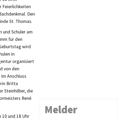
Feierlichkeiten
 Bachdenkmal. Den
inde St. Thomas.
en und Schüler am
amm für den
Geburtstag wird
hulen in
entur organisiert
rd von den
 Im Anschluss
rin Britta
 Steinhilber, die
tormeisters René
Melder
 10 und 18 Uhr