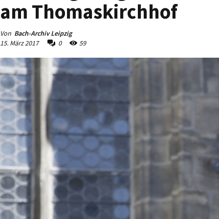
am Thomaskirchhof
Von
Bach-Archiv Leipzig
15. März 2017
0
59