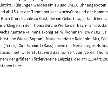
 Eintritt, Führungen werden um 13 und um 16 Uhr angeboten.
ind ab 15 Uhr der ThomanerNachwuchsChor und der Kammer
Bach Grundschule zu Gast, die ein Geburtstagsständchen vo
hr erklingen in der Thomaskirche Werke der Bach-Familie, da
Bachs Kantate »Himmelskönig sei willkommen« BWV 182. Es 
hristiane Wiese (Sopran), Marie Henriette Reinhold (Alt), Se
en (Tenor), Dirk Schmidt (Bass) sowie die Merseburger Hofmu
l Schönheit. Unterstützt wird das Konzert vom Verein Thom
einem der größten Fördervereine Leipzigs, der am 21.März 20
stehen feiert.