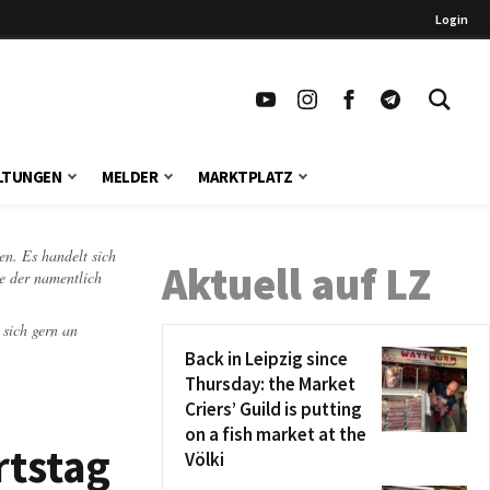
Login
LTUNGEN
MELDER
MARKTPLATZ
en. Es handelt sich
Aktuell auf LZ
te der namentlich
 sich gern an
Back in Leipzig since
Thursday: the Market
Criers’ Guild is putting
on a fish market at the
rtstag
Völki