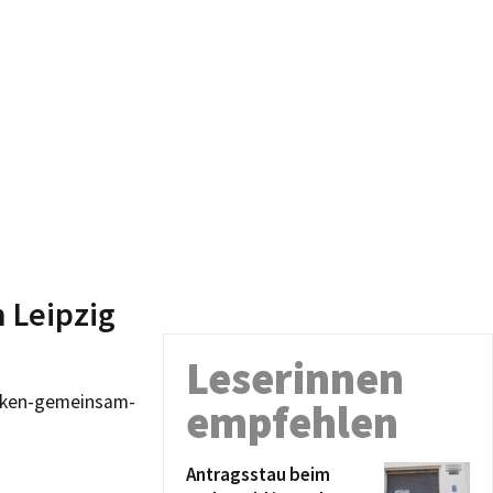
n Leipzig
Leserinnen
acken-gemeinsam-
empfehlen
Antragsstau beim