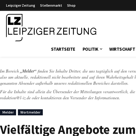
Leipziger Zeitung
Stellenmarkt
Shop
Leipziger Zeitung
STARTSEITE
POLITIK
WIRTSCHAFT
Im Bereich
„Melder“
finden Sie Inhalte Dritter, die uns tagtäglich auf den ver
also um aktuelle, redaktionell nicht bearbeitete und auf ihren Wahrheitsgehalt 
genannten Absender außerhalb unseres redaktionellen Bereiches darstellen.
Für die Inhalte sind allein die Übersender der Mitteilungen verantwortlich, di
redaktion@l-iz.de
oder kontaktieren den Versender der Informationen.
Melder
Wortmelder
Vielfältige Angebote zu