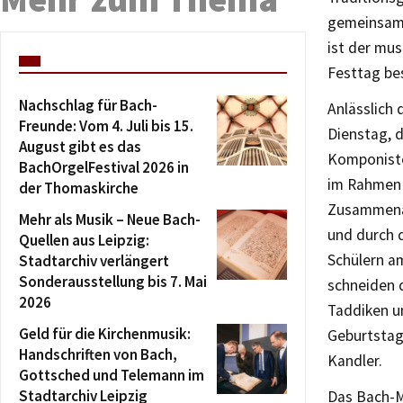
gemeinsame
ist der mu
Festtag be
Nachschlag für Bach-
Anlässlich
Freunde: Vom 4. Juli bis 15.
Dienstag, 
August gibt es das
Komponiste
BachOrgelFestival 2026 in
im Rahmen d
der Thomaskirche
Zusammenar
Mehr als Musik – Neue Bach-
und durch d
Quellen aus Leipzig:
Schülern a
Stadtarchiv verlängert
Sonderausstellung bis 7. Mai
schneiden d
2026
Taddiken un
Geld für die Kirchenmusik:
Geburtstag
Handschriften von Bach,
Kandler.
Gottsched und Telemann im
Stadtarchiv Leipzig
Das Bach-M