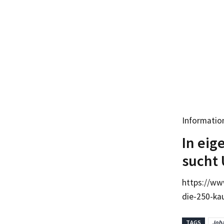
Informatio
In eig
sucht 
https://ww
die-250-ka
TAGS
Joha