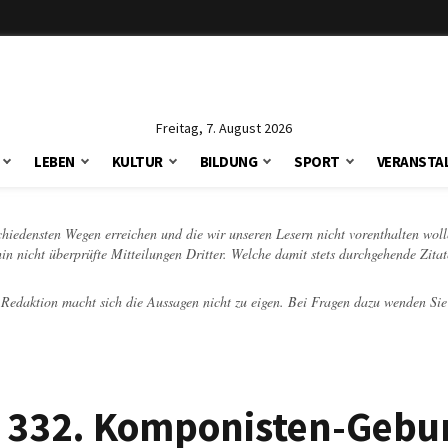
Freitag, 7. August 2026
LEBEN
KULTUR
BILDUNG
SPORT
VERANSTA
schiedensten Wegen erreichen und die wir unseren Lesern nicht vorenthalten woll
hin nicht überprüfte Mitteilungen Dritter. Welche damit stets durchgehende Zita
e Redaktion macht sich die Aussagen nicht zu eigen. Bei Fragen dazu wenden Sie
m 332. Komponisten-Gebu