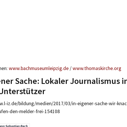
nen:
www.bachmuseumleipzig.de
/
www.thomaskirche.org
ener Sache: Lokaler Journalismus i
Unterstützer
w.l-iz.de/bildung/medien/2017/03/in-eigener-sache-wir-kn
ufen-den-melder-frei-154108
nn Sebastian Bach