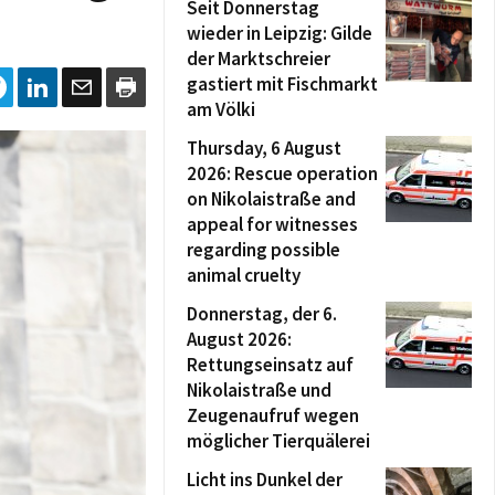
Seit Donnerstag
wieder in Leipzig: Gilde
der Marktschreier
gastiert mit Fischmarkt
am Völki
Thursday, 6 August
2026: Rescue operation
on Nikolaistraße and
appeal for witnesses
regarding possible
animal cruelty
Donnerstag, der 6.
August 2026:
Rettungseinsatz auf
Nikolaistraße und
Zeugenaufruf wegen
möglicher Tierquälerei
Licht ins Dunkel der