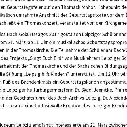
n Geburtstagsfeier auf den Thomaskirchhof. Höhepunkt der 
sikalisch umrahmte Anschnitt der Geburtstagstorte vor dem
schließt ein Thomaskonzert, veranstaltet von der Kirchgeme
 des Bach-Geburtstages 2017 gestalten Leipziger Schülerinn
dem 21. März, ab 11 Uhr ein musikalisches Geburtstagsprogr
n in der Thomaskirche. Die Teilnahme der Schüler am Bach-
es Projekts „Singt Euch Ein!“ von Musiklehrern Leipziger Sc
beit mit der Thomaskirche und der Sächsischen Bildungsag
ie Stiftung „Leipzig hilft Kindern“ unterstützt. Um 12 Uhr wi
m Fuß des Bachdenkmals ein Geburtstagskanon angestimmt.
ie Leipziger Kulturbürgermeisterin Dr. Skadi Jennicke, Pfarre
d der Geschäftsführer des Bach-Archivs Leipzig, Dr. Alexander
storte an – eine fantasievolle Kreation des Leipziger Kondi
useum Leipzig empfängt Interessierte am 21. März zwischen