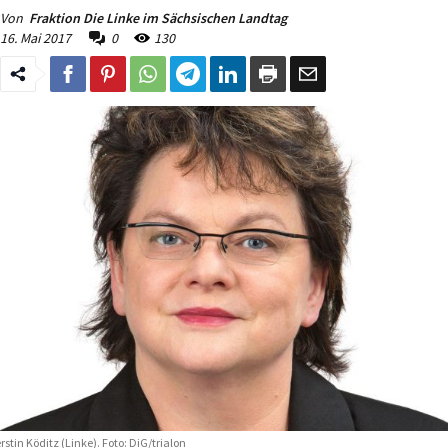
Von
Fraktion Die Linke im Sächsischen Landtag
16. Mai 2017
0
130
rstin Köditz (Linke). Foto: DiG/trialon