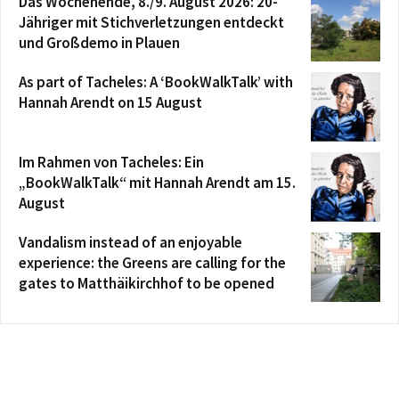
Das Wochenende, 8./9. August 2026: 20-
Jähriger mit Stichverletzungen entdeckt
und Großdemo in Plauen
As part of Tacheles: A ‘BookWalkTalk’ with
Hannah Arendt on 15 August
Im Rahmen von Tacheles: Ein
„BookWalkTalk“ mit Hannah Arendt am 15.
August
Vandalism instead of an enjoyable
experience: the Greens are calling for the
gates to Matthäikirchhof to be opened