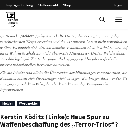
Leipziger Zeitung
Stellenmarkt
Shop
Login
Leipziger Zeitung
Im Bereich
„Melder“
finden Sie Inhalte Dritter, die uns tagtäglich auf den
verschiedensten Wegen erreichen und die wir unseren Lesern nicht vorenthalten
wollen. Es handelt sich also um aktuelle, redaktionell nicht bearbeitete und auf
ihren Wahrheitsgehalt hin nicht überprüfte Mitteilungen Dritter. Welche damit
stets durchgehende Zitate der namentlich genannten Absender außerhalb
unseres redaktionellen Bereiches darstellen.
Für die Inhalte sind allein die Übersender der Mitteilungen verantwortlich, die
Redaktion macht sich die Aussagen nicht zu eigen. Bei Fragen dazu wenden Sie
sich gern an
redaktion@l-iz.de
oder kontaktieren den Versender der
Informationen.
Melder
Wortmelder
Kerstin Köditz (Linke): Neue Spur zu
Waffenbeschaffung des „Terror-Trios“?