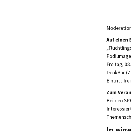
Moderation:
Auf einen B
„Flüchtling
Podiumsge
Freitag, 08
DenkBar (Ze
Eintritt frei
Zum Veran
Bei den SP
Interessier
Themenschw
In ei