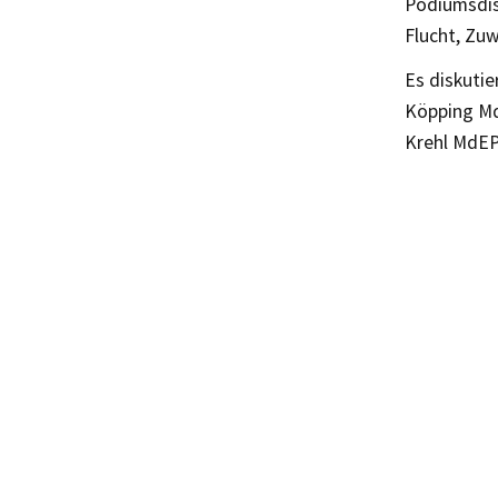
Podiumsdis
Flucht, Zu
Es diskutie
Köpping MdL
Krehl MdEP 