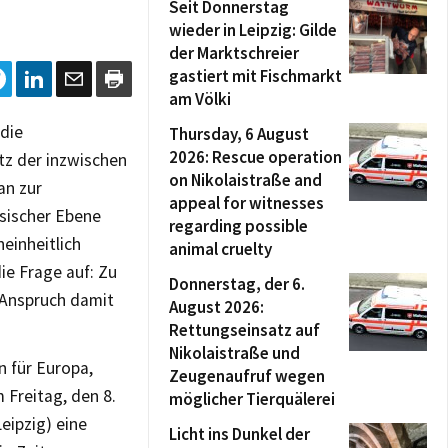
Seit Donnerstag
wieder in Leipzig: Gilde
der Marktschreier
gastiert mit Fischmarkt
am Völki
 die
Thursday, 6 August
2026: Rescue operation
tz der inzwischen
on Nikolaistraße and
an zur
appeal for witnesses
hsischer Ebene
regarding possible
einheitlich
animal cruelty
die Frage auf: Zu
Donnerstag, der 6.
 Anspruch damit
August 2026:
Rettungseinsatz auf
Nikolaistraße und
n für Europa,
Zeugenaufruf wegen
 Freitag, den 8.
möglicher Tierquälerei
eipzig) eine
Licht ins Dunkel der