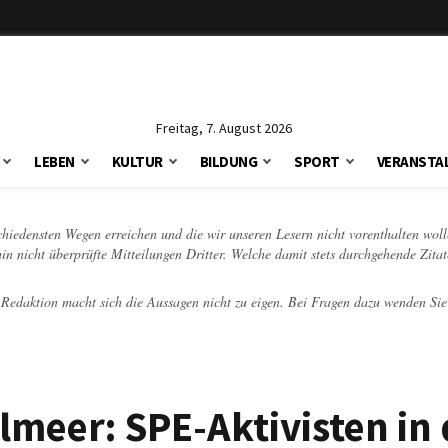
Freitag, 7. August 2026
LEBEN
KULTUR
BILDUNG
SPORT
VERANSTA
schiedensten Wegen erreichen und die wir unseren Lesern nicht vorenthalten woll
hin nicht überprüfte Mitteilungen Dritter. Welche damit stets durchgehende Zita
e Redaktion macht sich die Aussagen nicht zu eigen. Bei Fragen dazu wenden Sie
elmeer: SPE-Aktivisten in