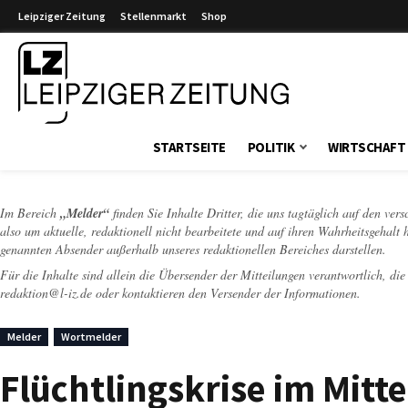
Leipziger Zeitung
Stellenmarkt
Shop
Leipziger Zeitung
STARTSEITE
POLITIK
WIRTSCHAFT
Im Bereich
„Melder“
finden Sie Inhalte Dritter, die uns tagtäglich auf den ver
also um aktuelle, redaktionell nicht bearbeitete und auf ihren Wahrheitsgehalt 
genannten Absender außerhalb unseres redaktionellen Bereiches darstellen.
Für die Inhalte sind allein die Übersender der Mitteilungen verantwortlich, di
redaktion@l-iz.de
oder kontaktieren den Versender der Informationen.
Melder
Wortmelder
Flüchtlingskrise im Mitt