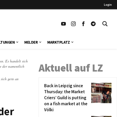
Login
LTUNGEN
MELDER
MARKTPLATZ
en. Es handelt sich
Aktuell auf LZ
te der namentlich
 sich gern an
Back in Leipzig since
Thursday: the Market
Criers’ Guild is putting
on a fish market at the
 der
Völki