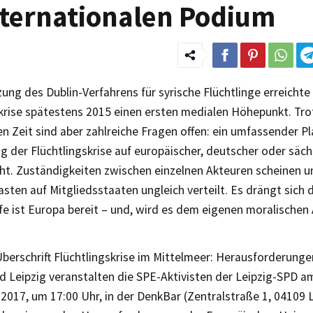
nternationalen Podium
ung des Dublin-Verfahrens für syrische Flüchtlinge erreichte
skrise spätestens 2015 einen ersten medialen Höhepunkt. Tro
 Zeit sind aber zahlreiche Fragen offen: ein umfassender Pl
 der Flüchtlingskrise auf europäischer, deutscher oder säc
ht. Zuständigkeiten zwischen einzelnen Akteuren scheinen un
asten auf Mitgliedsstaaten ungleich verteilt. Es drängt sich 
fe ist Europa bereit – und, wird es dem eigenen moralischen
berschrift Flüchtlingskrise im Mittelmeer: Herausforderunge
 Leipzig veranstalten die SPE-Aktivisten der Leipzig-SPD am
017, um 17:00 Uhr, in der DenkBar (Zentralstraße 1, 04109 L