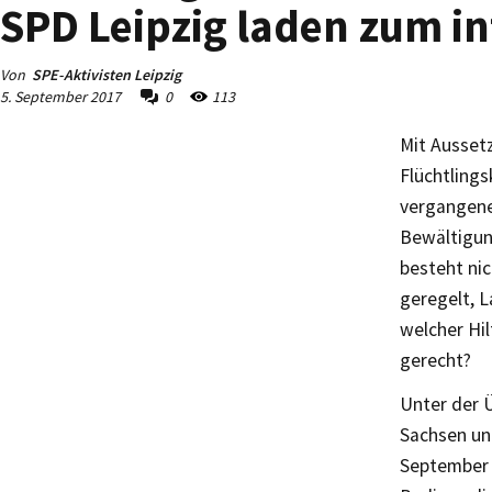
SPD Leipzig laden zum i
Von
SPE-Aktivisten Leipzig
5. September 2017
0
113
Mit Aussetz
Flüchtling
vergangenen
Bewältigung
besteht nic
geregelt, L
welcher Hil
gerecht?
Unter der Ü
Sachsen und
September 2