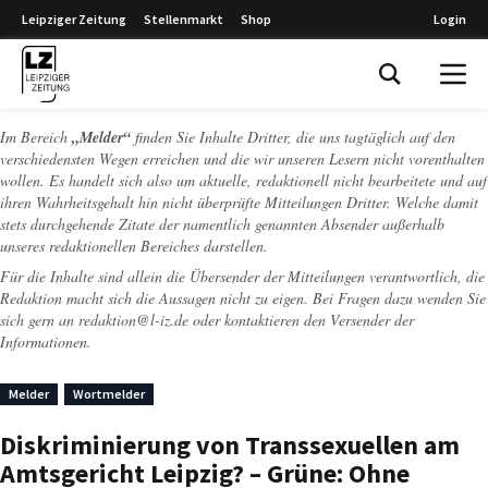
Leipziger Zeitung
Stellenmarkt
Shop
Login
Leipziger Zeitung
Im Bereich
„Melder“
finden Sie Inhalte Dritter, die uns tagtäglich auf den
verschiedensten Wegen erreichen und die wir unseren Lesern nicht vorenthalten
wollen. Es handelt sich also um aktuelle, redaktionell nicht bearbeitete und auf
ihren Wahrheitsgehalt hin nicht überprüfte Mitteilungen Dritter. Welche damit
stets durchgehende Zitate der namentlich genannten Absender außerhalb
unseres redaktionellen Bereiches darstellen.
Für die Inhalte sind allein die Übersender der Mitteilungen verantwortlich, die
Redaktion macht sich die Aussagen nicht zu eigen. Bei Fragen dazu wenden Sie
sich gern an
redaktion@l-iz.de
oder kontaktieren den Versender der
Informationen.
Melder
Wortmelder
Diskriminierung von Transsexuellen am
Amtsgericht Leipzig? – Grüne: Ohne