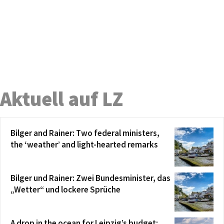
Aktuell auf LZ
Bilger and Rainer: Two federal ministers,
the ‘weather’ and light-hearted remarks
Bilger und Rainer: Zwei Bundesminister, das
„Wetter“ und lockere Sprüche
A drop in the ocean for Leipzig’s budget: