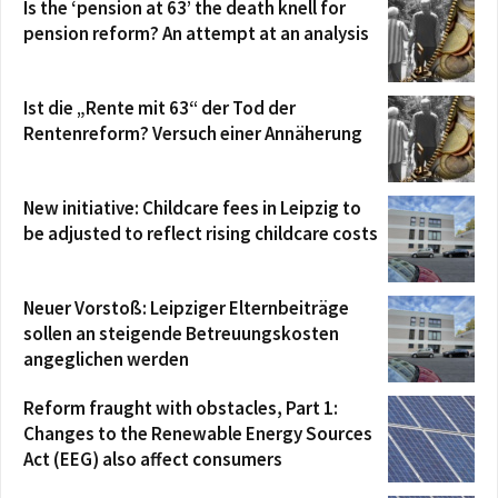
Is the ‘pension at 63’ the death knell for
pension reform? An attempt at an analysis
Ist die „Rente mit 63“ der Tod der
Rentenreform? Versuch einer Annäherung
New initiative: Childcare fees in Leipzig to
be adjusted to reflect rising childcare costs
Neuer Vorstoß: Leipziger Elternbeiträge
sollen an steigende Betreuungskosten
angeglichen werden
Reform fraught with obstacles, Part 1:
Changes to the Renewable Energy Sources
Act (EEG) also affect consumers