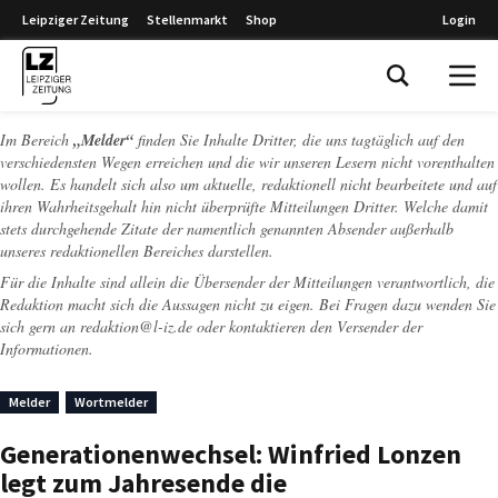
Leipziger Zeitung
Stellenmarkt
Shop
Login
Leipziger Zeitung
Im Bereich
„Melder“
finden Sie Inhalte Dritter, die uns tagtäglich auf den
verschiedensten Wegen erreichen und die wir unseren Lesern nicht vorenthalten
wollen. Es handelt sich also um aktuelle, redaktionell nicht bearbeitete und auf
ihren Wahrheitsgehalt hin nicht überprüfte Mitteilungen Dritter. Welche damit
stets durchgehende Zitate der namentlich genannten Absender außerhalb
unseres redaktionellen Bereiches darstellen.
Für die Inhalte sind allein die Übersender der Mitteilungen verantwortlich, die
Redaktion macht sich die Aussagen nicht zu eigen. Bei Fragen dazu wenden Sie
sich gern an
redaktion@l-iz.de
oder kontaktieren den Versender der
Informationen.
Melder
Wortmelder
Generationenwechsel: Winfried Lonzen
legt zum Jahresende die