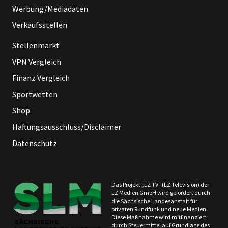
Werbung/Mediadaten
Verkaufsstellen
Stellenmarkt
VPN Vergleich
Finanz Vergleich
Sportwetten
Shop
Haftungsausschluss/Disclaimer
Datenschutz
Das Projekt „LZ TV“ (LZ Television) der
LZ Medien GmbH wird gefördert durch
die Sächsische Landesanstalt für
privaten Rundfunk und neue Medien.
Diese Maßnahme wird mitfinanziert
durch Steuermittel auf Grundlage des