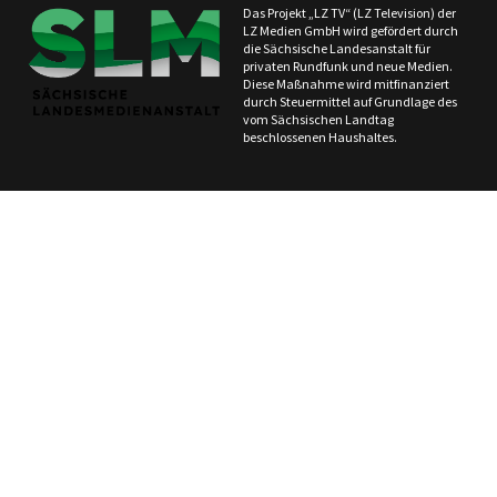
Das Projekt „LZ TV“ (LZ Television) der
LZ Medien GmbH wird gefördert durch
die Sächsische Landesanstalt für
privaten Rundfunk und neue Medien.
Diese Maßnahme wird mitfinanziert
durch Steuermittel auf Grundlage des
vom Sächsischen Landtag
beschlossenen Haushaltes.