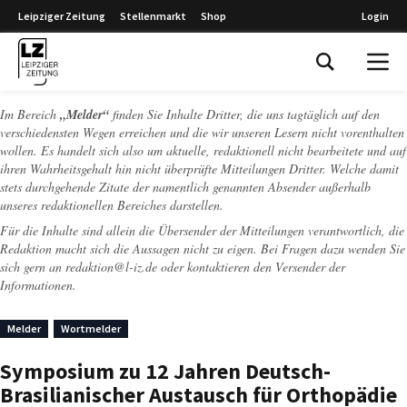
Leipziger Zeitung
Stellenmarkt
Shop
Login
Leipziger Zeitung
Im Bereich
„Melder“
finden Sie Inhalte Dritter, die uns tagtäglich auf den
verschiedensten Wegen erreichen und die wir unseren Lesern nicht vorenthalten
wollen. Es handelt sich also um aktuelle, redaktionell nicht bearbeitete und auf
ihren Wahrheitsgehalt hin nicht überprüfte Mitteilungen Dritter. Welche damit
stets durchgehende Zitate der namentlich genannten Absender außerhalb
unseres redaktionellen Bereiches darstellen.
Für die Inhalte sind allein die Übersender der Mitteilungen verantwortlich, die
Redaktion macht sich die Aussagen nicht zu eigen. Bei Fragen dazu wenden Sie
sich gern an
redaktion@l-iz.de
oder kontaktieren den Versender der
Informationen.
Melder
Wortmelder
Symposium zu 12 Jahren Deutsch-
Brasilianischer Austausch für Orthopädie