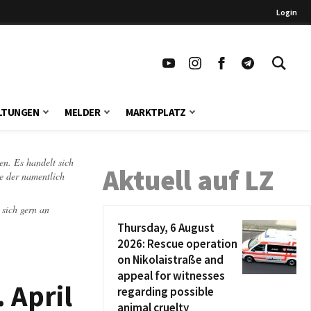
Login
LTUNGEN
MELDER
MARKTPLATZ
en. Es handelt sich
Aktuell auf LZ
te der namentlich
 sich gern an
Thursday, 6 August
2026: Rescue operation
on Nikolaistraße and
appeal for witnesses
 April
regarding possible
animal cruelty