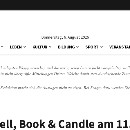
Donnerstag, 6. August 2026
LEBEN
KULTUR
BILDUNG
SPORT
VERANSTA
schiedensten Wegen erreichen und die wir unseren Lesern nicht vorenthalten woll
hin nicht überprüfte Mitteilungen Dritter. Welche damit stets durchgehende Zita
e Redaktion macht sich die Aussagen nicht zu eigen. Bei Fragen dazu wenden Sie
ll, Book & Candle am 11.