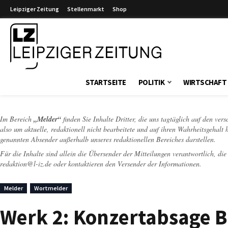
Leipziger Zeitung
Stellenmarkt
Shop
Leipziger Zeitung
STARTSEITE
POLITIK
WIRTSCHAFT
Im Bereich
„Melder“
finden Sie Inhalte Dritter, die uns tagtäglich auf den ver
also um aktuelle, redaktionell nicht bearbeitete und auf ihren Wahrheitsgehalt 
genannten Absender außerhalb unseres redaktionellen Bereiches darstellen.
Für die Inhalte sind allein die Übersender der Mitteilungen verantwortlich, di
redaktion@l-iz.de
oder kontaktieren den Versender der Informationen.
Melder
Wortmelder
Werk 2: Konzertabsage Be