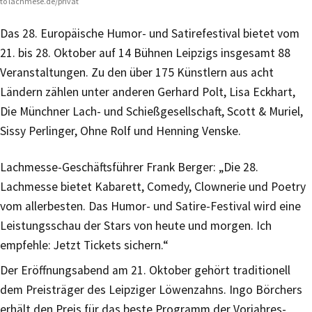
to lachmese.de/privat
Das 28. Europäische Humor- und Satirefestival bietet vom
21. bis 28. Oktober auf 14 Bühnen Leipzigs insgesamt 88
Veranstaltungen. Zu den über 175 Künstlern aus acht
Ländern zählen unter anderen Gerhard Polt, Lisa Eckhart,
Die Münchner Lach- und Schießgesellschaft, Scott & Muriel,
Sissy Perlinger, Ohne Rolf und Henning Venske.
Lachmesse-Geschäftsführer Frank Berger: „Die 28.
Lachmesse bietet Kabarett, Comedy, Clownerie und Poetry
vom allerbesten. Das Humor- und Satire-Festival wird eine
Leistungsschau der Stars von heute und morgen. Ich
empfehle: Jetzt Tickets sichern.“
Der Eröffnungsabend am 21. Oktober gehört traditionell
dem Preisträger des Leipziger Löwenzahns. Ingo Börchers
erhält den Preis für das beste Programm der Vorjahres-