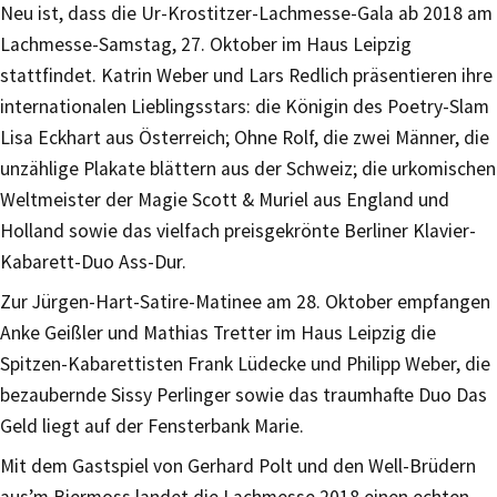
Neu ist, dass die Ur-Krostitzer-Lachmesse-Gala ab 2018 am
Lachmesse-Samstag, 27. Oktober im Haus Leipzig
stattfindet. Katrin Weber und Lars Redlich präsentieren ihre
internationalen Lieblingsstars: die Königin des Poetry-Slam
Lisa Eckhart aus Österreich; Ohne Rolf, die zwei Männer, die
unzählige Plakate blättern aus der Schweiz; die urkomischen
Weltmeister der Magie Scott & Muriel aus England und
Holland sowie das vielfach preisgekrönte Berliner Klavier-
Kabarett-Duo Ass-Dur.
Zur Jürgen-Hart-Satire-Matinee am 28. Oktober empfangen
Anke Geißler und Mathias Tretter im Haus Leipzig die
Spitzen-Kabarettisten Frank Lüdecke und Philipp Weber, die
bezaubernde Sissy Perlinger sowie das traumhafte Duo Das
Geld liegt auf der Fensterbank Marie.
Mit dem Gastspiel von Gerhard Polt und den Well-Brüdern
aus’m Biermoss landet die Lachmesse 2018 einen echten