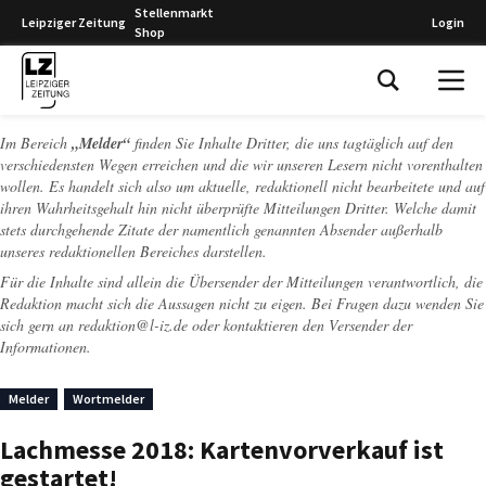
Stellenmarkt
Leipziger Zeitung
Login
Shop
Leipziger Zeitung
Im Bereich
„Melder“
finden Sie Inhalte Dritter, die uns tagtäglich auf den
verschiedensten Wegen erreichen und die wir unseren Lesern nicht vorenthalten
wollen. Es handelt sich also um aktuelle, redaktionell nicht bearbeitete und auf
ihren Wahrheitsgehalt hin nicht überprüfte Mitteilungen Dritter. Welche damit
stets durchgehende Zitate der namentlich genannten Absender außerhalb
unseres redaktionellen Bereiches darstellen.
Für die Inhalte sind allein die Übersender der Mitteilungen verantwortlich, die
Redaktion macht sich die Aussagen nicht zu eigen. Bei Fragen dazu wenden Sie
sich gern an
redaktion@l-iz.de
oder kontaktieren den Versender der
Informationen.
Melder
Wortmelder
Lachmesse 2018: Kartenvorverkauf ist
gestartet!