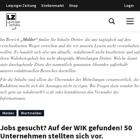
Leipziger Zeitung
Stellenmarkt
Shop
Login
Leipziger Zeitung
Im Bereich
„Melder“
finden Sie Inhalte Dritter, die uns tagtäglich auf den
verschiedensten Wegen erreichen und die wir unseren Lesern nicht vorenthalten
wollen. Es handelt sich also um aktuelle, redaktionell nicht bearbeitete und auf
ihren Wahrheitsgehalt hin nicht überprüfte Mitteilungen Dritter. Welche damit
stets durchgehende Zitate der namentlich genannten Absender außerhalb
unseres redaktionellen Bereiches darstellen.
Für die Inhalte sind allein die Übersender der Mitteilungen verantwortlich, die
Redaktion macht sich die Aussagen nicht zu eigen. Bei Fragen dazu wenden Sie
sich gern an
redaktion@l-iz.de
oder kontaktieren den Versender der
Informationen.
Melder
Wortmelder
Jobs gesucht? Auf der WIK gefunden! 50
Unternehmen stellten sich vor.