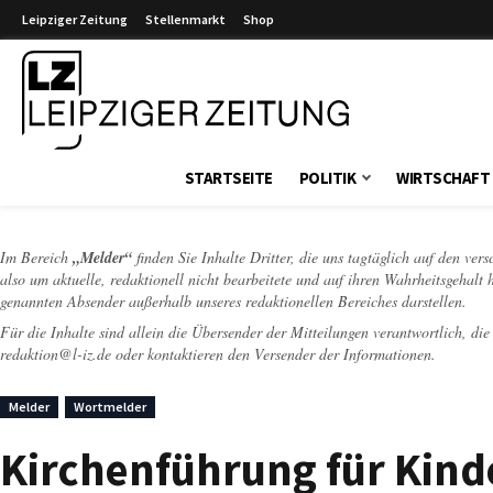
Leipziger Zeitung
Stellenmarkt
Shop
Leipziger Zeitung
STARTSEITE
POLITIK
WIRTSCHAFT
Im Bereich
„Melder“
finden Sie Inhalte Dritter, die uns tagtäglich auf den ver
also um aktuelle, redaktionell nicht bearbeitete und auf ihren Wahrheitsgehalt 
genannten Absender außerhalb unseres redaktionellen Bereiches darstellen.
Für die Inhalte sind allein die Übersender der Mitteilungen verantwortlich, di
redaktion@l-iz.de
oder kontaktieren den Versender der Informationen.
Melder
Wortmelder
Kirchenführung für Kinde