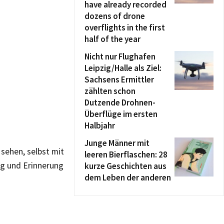
have already recorded
dozens of drone
overflights in the first
half of the year
Nicht nur Flughafen
Leipzig/Halle als Ziel:
Sachsens Ermittler
zählten schon
Dutzende Drohnen-
Überflüge im ersten
Halbjahr
Junge Männer mit
sehen, selbst mit
leeren Bierflaschen: 28
ng und Erinnerung
kurze Geschichten aus
dem Leben der anderen