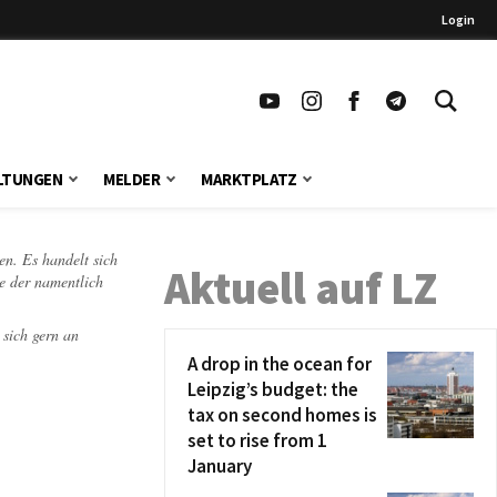
Login
LTUNGEN
MELDER
MARKTPLATZ
en. Es handelt sich
Aktuell auf LZ
te der namentlich
 sich gern an
A drop in the ocean for
Leipzig’s budget: the
tax on second homes is
set to rise from 1
January