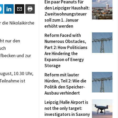
Ein paar Peanuts für
den Leipziger Haushalt:
Zweitwohnungsteuer
soll zum 1. Januar
 die Nikolaikirche
erhöht werden
Reform Faced with
cht nur den
Numerous Obstacles,
Part 2: How Politicians
uch
Are Hindering the
ufbecken und zur
Expansion of Energy
Storage
August, 10.30 Uhr,
Reform mit lauter
Teilnahme ist
Hürden, Teil 2: Wie die
Politik den Speicher-
Ausbau verhindert
Leipzig/Halle Airport is
not the only target:
investigators in Saxony