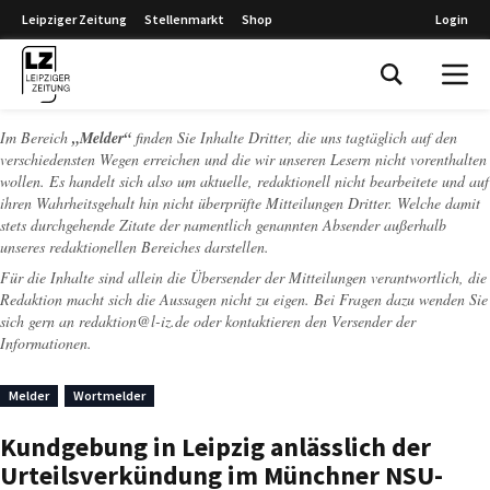
Leipziger Zeitung
Stellenmarkt
Shop
Login
Leipziger Zeitung
Im Bereich
„Melder“
finden Sie Inhalte Dritter, die uns tagtäglich auf den
verschiedensten Wegen erreichen und die wir unseren Lesern nicht vorenthalten
wollen. Es handelt sich also um aktuelle, redaktionell nicht bearbeitete und auf
ihren Wahrheitsgehalt hin nicht überprüfte Mitteilungen Dritter. Welche damit
stets durchgehende Zitate der namentlich genannten Absender außerhalb
unseres redaktionellen Bereiches darstellen.
Für die Inhalte sind allein die Übersender der Mitteilungen verantwortlich, die
Redaktion macht sich die Aussagen nicht zu eigen. Bei Fragen dazu wenden Sie
sich gern an
redaktion@l-iz.de
oder kontaktieren den Versender der
Informationen.
Melder
Wortmelder
Kundgebung in Leipzig anlässlich der
Urteilsverkündung im Münchner NSU-