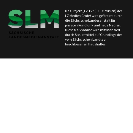
Das Projekt „LZ TV“ (LZ Television) der
LZ Medien GmbH wird gefördert durch
die Sächsische Landesanstalt für
privaten Rundfunk und neue Medien.
Diese Maßnahme wird mitfinanziert
durch Steuermittel auf Grundlage des
vom Sächsischen Landtag
beschlossenen Haushaltes.