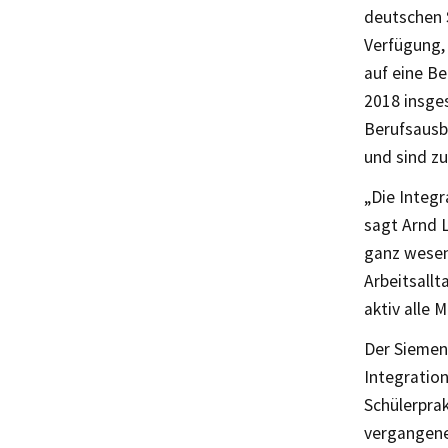
deutschen 
Verfügung,
auf eine B
2018 insges
Berufsausbi
und sind zu
„Die Integr
sagt Arnd 
ganz wesent
Arbeitsall
aktiv alle 
Der Siemen
Integration
Schülerprak
vergangene