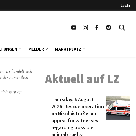
Login
LTUNGEN
MELDER
MARKTPLATZ
en. Es handelt sich
Aktuell auf LZ
te der namentlich
 sich gern an
Thursday, 6 August
2026: Rescue operation
on Nikolaistraße and
appeal for witnesses
regarding possible
animal cruelty