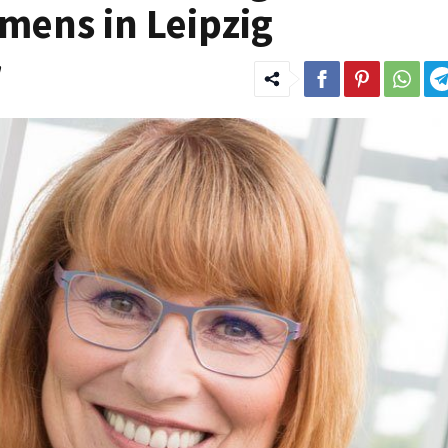
emens in Leipzig
n