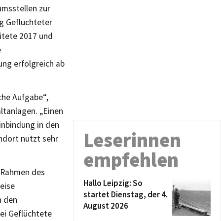
umsstellen zur
g Geflüchteter
itete 2017 und
e
ung erfolgreich ab
iche Aufgabe“,
ltanlagen. „Einen
Einbindung in den
Leserinnen
ndort nutzt sehr
empfehlen
m Rahmen des
Hallo Leipzig: So
eise
startet Dienstag, der 4.
n den
August 2026
ei Geflüchtete