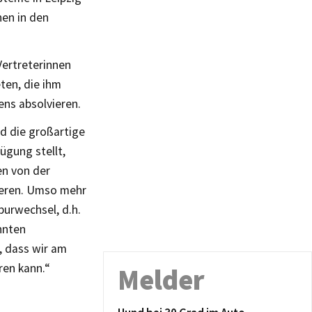
en in den
ertreterinnen
ten, die ihm
ns absolvieren.
d die großartige
ügung stellt,
en von der
ieren. Umso mehr
purwechsel, d.h.
hnten
, dass wir am
ren kann.“
Melder