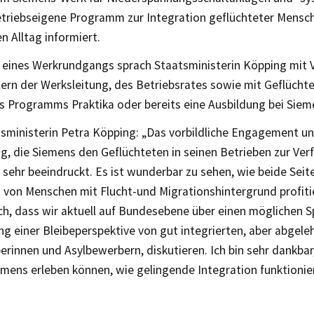
etriebseigene Programm zur Integration geflüchteter Mensch
en Alltag informiert.
eines Werkrundgangs sprach Staatsministerin Köpping mit V
ern der Werksleitung, des Betriebsrates sowie mit Geflüchte
 Programms Praktika oder bereits eine Ausbildung bei Sieme
nsministerin Petra Köpping: „Das vorbildliche Engagement un
ng, die Siemens den Geflüchteten in seinen Betrieben zur Verf
sehr beeindruckt. Es ist wunderbar zu sehen, wie beide Seit
n von Menschen mit Flucht-und Migrationshintergrund profit
ch, dass wir aktuell auf Bundesebene über einen möglichen S
ng einer Bleibeperspektive von gut integrierten, aber abgele
rinnen und Asylbewerbern, diskutieren. Ich bin sehr dankbar
emens erleben können, wie gelingende Integration funktionie