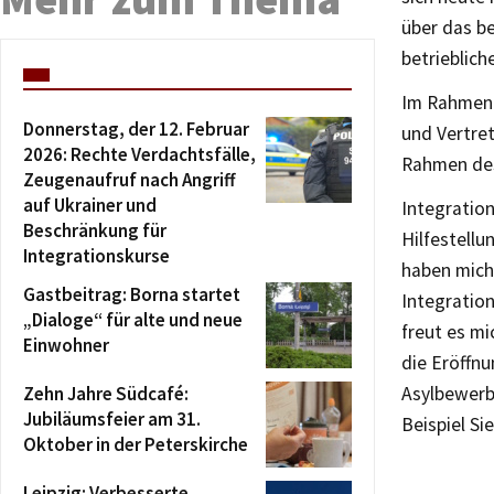
über das b
betrieblich
Im Rahmen 
Donnerstag, der 12. Februar
und Vertret
2026: Rechte Verdachtsfälle,
Rahmen des
Zeugenaufruf nach Angriff
auf Ukrainer und
Integratio
Beschränkung für
Hilfestellu
Integrationskurse
haben mich 
Gastbeitrag: Borna startet
Integratio
„Dialoge“ für alte und neue
freut es mi
Einwohner
die Eröffnu
Zehn Jahre Südcafé:
Asylbewerbe
Jubiläumsfeier am 31.
Beispiel Si
Oktober in der Peterskirche
Leipzig: Verbesserte