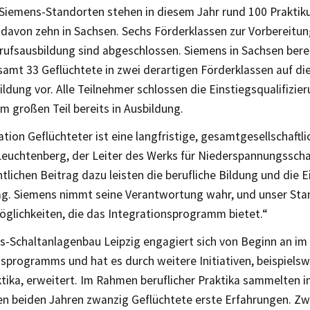
Siemens-Standorten stehen in diesem Jahr rund 100 Praktik
 davon zehn in Sachsen. Sechs Förderklassen zur Vorbereitun
erufsausbildung sind abgeschlossen. Siemens in Sachsen bere
amt 33 Geflüchtete in zwei derartigen Förderklassen auf di
ldung vor. Alle Teilnehmer schlossen die Einstiegsqualifizier
m großen Teil bereits in Ausbildung.
ation Geflüchteter ist eine langfristige, gesamtgesellschaftl
Leuchtenberg, der Leiter des Werks für Niederspannungsscha
lichen Beitrag dazu leisten die berufliche Bildung und die 
tag. Siemens nimmt seine Verantwortung wahr, und unser Sta
Möglichkeiten, die das Integrationsprogramm bietet.“
s-Schaltanlagenbau Leipzig engagiert sich von Beginn an i
sprogramms und hat es durch weitere Initiativen, beispielsw
tika, erweitert. Im Rahmen beruflicher Praktika sammelten i
n beiden Jahren zwanzig Geflüchtete erste Erfahrungen. Zw