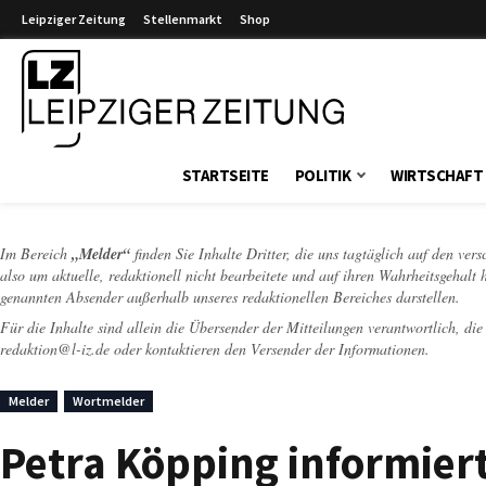
Leipziger Zeitung
Stellenmarkt
Shop
Leipziger Zeitung
STARTSEITE
POLITIK
WIRTSCHAFT
Im Bereich
„Melder“
finden Sie Inhalte Dritter, die uns tagtäglich auf den ver
also um aktuelle, redaktionell nicht bearbeitete und auf ihren Wahrheitsgehalt 
genannten Absender außerhalb unseres redaktionellen Bereiches darstellen.
Für die Inhalte sind allein die Übersender der Mitteilungen verantwortlich, di
redaktion@l-iz.de
oder kontaktieren den Versender der Informationen.
Melder
Wortmelder
Petra Köpping informier