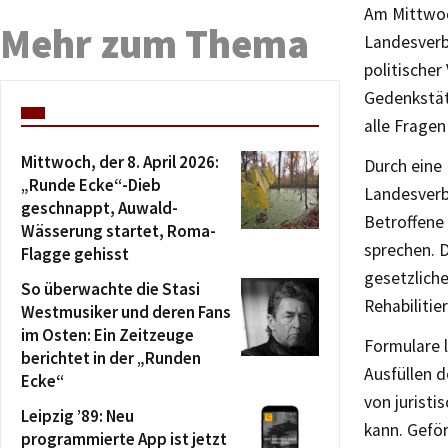
Am Mittwoc
Mehr zum Thema
Landesverb
politische
Gedenkstät
alle Frage
Mittwoch, der 8. April 2026:
Durch eine
„Runde Ecke“-Dieb
Landesverb
geschnappt, Auwald-
Betroffene
Wässerung startet, Roma-
sprechen. D
Flagge gehisst
gesetzliche
So überwachte die Stasi
Rehabiliti
Westmusiker und deren Fans
im Osten: Ein Zeitzeuge
Formulare l
berichtet in der „Runden
Ausfüllen 
Ecke“
von juristi
Leipzig ’89: Neu
kann. Gefö
programmierte App ist jetzt