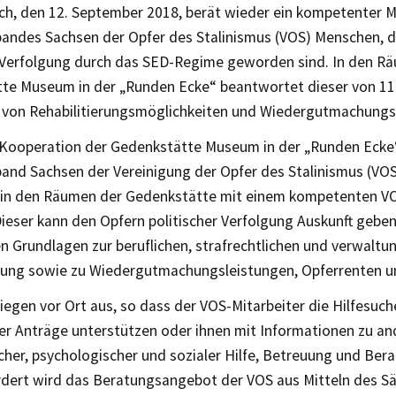
h, den 12. September 2018, berät wieder ein kompetenter M
andes Sachsen der Opfer des Stalinismus (VOS) Menschen, d
r Verfolgung durch das SED-Regime geworden sind. In den R
te Museum in der „Runden Ecke“ beantwortet dieser von 11:
n von Rehabilitierungsmöglichkeiten und Wiedergutmachungs
 Kooperation der Gedenkstätte Museum in der „Runden Ecke
and Sachsen der Vereinigung der Opfer des Stalinismus (VO
 in den Räumen der Gedenkstätte mit einem kompetenten VO
ieser kann den Opfern politischer Verfolgung Auskunft gebe
n Grundlagen zur beruflichen, strafrechtlichen und verwaltu
erung sowie zu Wiedergutmachungsleistungen, Opferrenten u
iegen vor Ort aus, so dass der VOS-Mitarbeiter die Hilfesu
der Anträge unterstützen oder ihnen mit Informationen zu a
scher, psychologischer und sozialer Hilfe, Betreuung und Ber
rdert wird das Beratungsangebot der VOS aus Mitteln des S