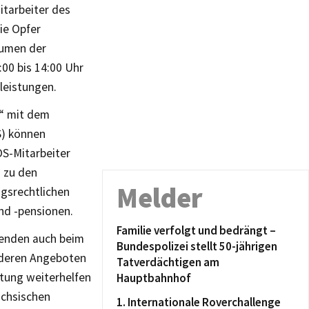
itarbeiter des
ie Opfer
äumen der
00 bis 14:00 Uhr
leistungen.
“ mit dem
S) können
S-Mitarbeiter
n zu den
Melder
ngsrechtlichen
nd -pensionen.
Familie verfolgt und bedrängt –
chenden auch beim
Bundespolizei stellt 50-jährigen
nderen Angeboten
Tatverdächtigen am
atung weiterhelfen
Hauptbahnhof
ächsischen
1. Internationale Roverchallenge