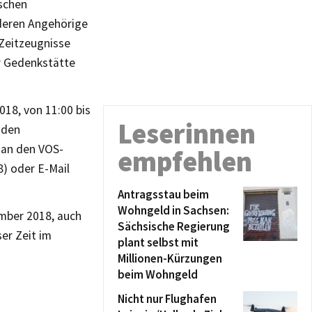
schen
deren Angehörige
Zeitzeugnisse
er Gedenkstätte
18, von 11:00 bis
Leserinnen
 den
 an den VOS-
empfehlen
) oder E-Mail
Antragsstau beim
Wohngeld in Sachsen:
mber 2018, auch
Sächsische Regierung
er Zeit im
plant selbst mit
Millionen-Kürzungen
beim Wohngeld
Nicht nur Flughafen