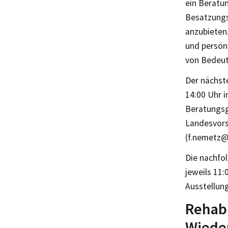
ein Beratu
Besatzungs
anzubieten
und persönl
von Bedeut
Der nächst
14:00 Uhr 
Beratungsg
Landesvors
(f.nemetz@
Die nachfo
jeweils 11:
Ausstellun
Rehabi
Wiede