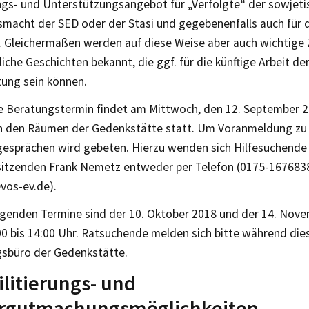
ngs- und Unterstützungsangebot für „Verfolgte“ der sowjeti
macht der SED oder der Stasi und gegebenenfalls auch für 
. Gleichermaßen werden auf diese Weise aber auch wichtige 
iche Geschichten bekannt, die ggf. für die künftige Arbeit d
ung sein können.
e Beratungstermin findet am Mittwoch, den 12. September 20
in den Räumen der Gedenkstätte statt. Um Voranmeldung zu
esprächen wird gebeten. Hierzu wenden sich Hilfesuchende
itzenden Frank Nemetz entweder per Telefon (0175-1676838
vos-ev.de).
lgenden Termine sind der 10. Oktober 2018 und der 14. Nove
00 bis 14:00 Uhr. Ratsuchende melden sich bitte während dies
gsbüro der Gedenkstätte.
litierungs- und
rgutmachungsmöglichkeiten