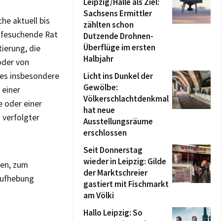
Leipzig/Halle als Ziel:
Sachsens Ermittler
he aktuell bis
zählten schon
lfesuchende Rat
Dutzende Drohnen-
Überflüge im ersten
tierung, die
Halbjahr
der von
t es insbesondere
Licht ins Dunkel der
Gewölbe:
 einer
Völkerschlachtdenkmal
 oder einer
hat neue
 verfolgter
Ausstellungsräume
erschlossen
Seit Donnerstag
wieder in Leipzig: Gilde
ren, zum
der Marktschreier
 Aufhebung
gastiert mit Fischmarkt
am Völki
Hallo Leipzig: So