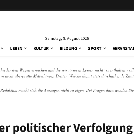
Samstag, 8. August 2026
LEBEN
KULTUR
BILDUNG
SPORT
VERANSTA
schiedensten Wegen erreichen und die wir unseren Lesern nicht vorenthalten woll
hin nicht überprüfte Mitteilungen Dritter. Welche damit stets durchgehende Zita
e Redaktion macht sich die Aussagen nicht zu eigen. Bei Fragen dazu wenden Sie
r politischer Verfolgung