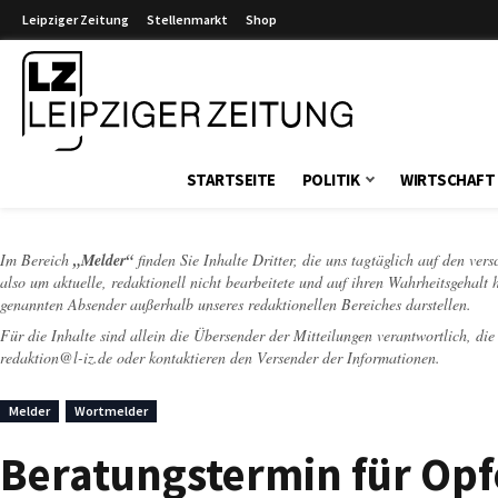
Leipziger Zeitung
Stellenmarkt
Shop
Leipziger Zeitung
STARTSEITE
POLITIK
WIRTSCHAFT
Im Bereich
„Melder“
finden Sie Inhalte Dritter, die uns tagtäglich auf den ver
also um aktuelle, redaktionell nicht bearbeitete und auf ihren Wahrheitsgehalt 
genannten Absender außerhalb unseres redaktionellen Bereiches darstellen.
Für die Inhalte sind allein die Übersender der Mitteilungen verantwortlich, di
redaktion@l-iz.de
oder kontaktieren den Versender der Informationen.
Melder
Wortmelder
Beratungstermin für Opfe