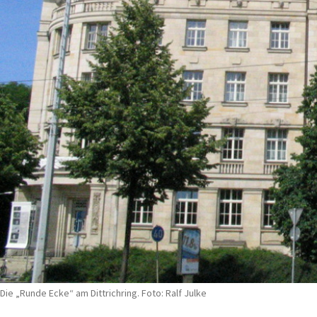
Die „Runde Ecke“ am Dittrichring. Foto: Ralf Julke