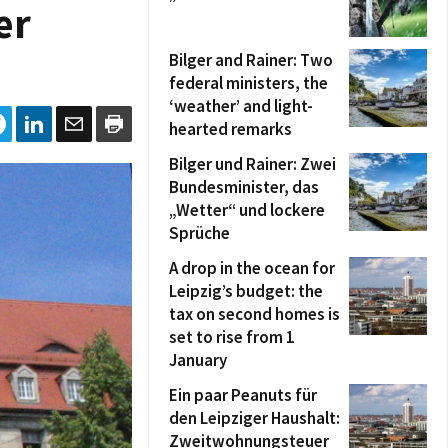
er
Bilger and Rainer: Two
federal ministers, the
‘weather’ and light-
hearted remarks
Bilger und Rainer: Zwei
Bundesminister, das
„Wetter“ und lockere
Sprüche
A drop in the ocean for
Leipzig’s budget: the
tax on second homes is
set to rise from 1
January
Ein paar Peanuts für
den Leipziger Haushalt:
Zweitwohnungsteuer