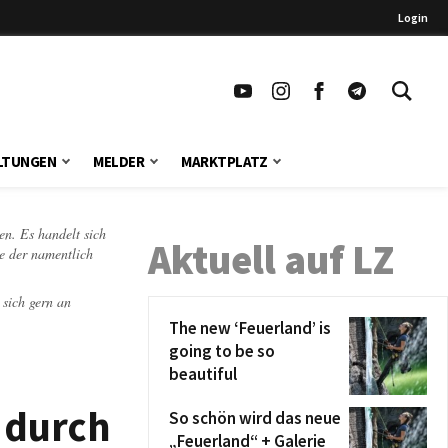
Login
LTUNGEN
MELDER
MARKTPLATZ
en. Es handelt sich
Aktuell auf LZ
te der namentlich
 sich gern an
The new ‘Feuerland’ is
going to be so
beautiful
 durch
So schön wird das neue
„Feuerland“ + Galerie