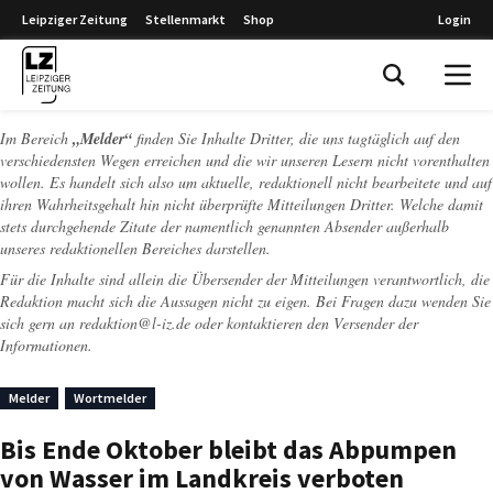
Leipziger Zeitung
Stellenmarkt
Shop
Login
Leipziger Zeitung
Im Bereich
„Melder“
finden Sie Inhalte Dritter, die uns tagtäglich auf den
verschiedensten Wegen erreichen und die wir unseren Lesern nicht vorenthalten
wollen. Es handelt sich also um aktuelle, redaktionell nicht bearbeitete und auf
ihren Wahrheitsgehalt hin nicht überprüfte Mitteilungen Dritter. Welche damit
stets durchgehende Zitate der namentlich genannten Absender außerhalb
unseres redaktionellen Bereiches darstellen.
Für die Inhalte sind allein die Übersender der Mitteilungen verantwortlich, die
Redaktion macht sich die Aussagen nicht zu eigen. Bei Fragen dazu wenden Sie
sich gern an
redaktion@l-iz.de
oder kontaktieren den Versender der
Informationen.
Melder
Wortmelder
Bis Ende Oktober bleibt das Abpumpen
von Wasser im Landkreis verboten