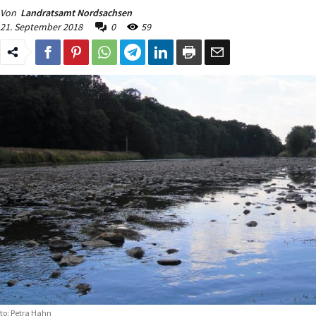
Von
Landratsamt Nordsachsen
21. September 2018
0
59
to: Petra Hahn