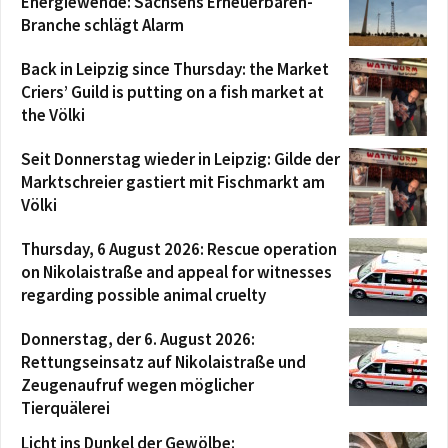
Energiewende: Sachsens Erneuerbaren-
Branche schlägt Alarm
Back in Leipzig since Thursday: the Market
Criers’ Guild is putting on a fish market at
the Völki
Seit Donnerstag wieder in Leipzig: Gilde der
Marktschreier gastiert mit Fischmarkt am
Völki
Thursday, 6 August 2026: Rescue operation
on Nikolaistraße and appeal for witnesses
regarding possible animal cruelty
Donnerstag, der 6. August 2026:
Rettungseinsatz auf Nikolaistraße und
Zeugenaufruf wegen möglicher
Tierquälerei
Licht ins Dunkel der Gewölbe: