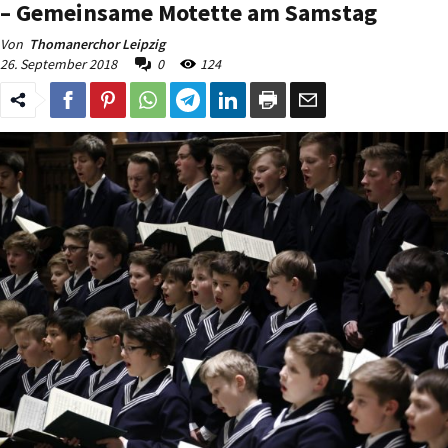
– Gemeinsame Motette am Samstag
Von
Thomanerchor Leipzig
26. September 2018
0
124