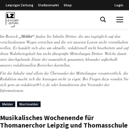
Leipziger Zeitung
Stellenmarkt
Shop
Login
Leipziger Zeitung
Im Bereich
„Melder“
finden Sie Inhalte Dritter, die uns tagtäglich auf den
verschiedensten Wegen erreichen und die wir unseren Lesern nicht vorenthalten
wollen. Es handelt sich also um aktuelle, redaktionell nicht bearbeitete und auf
ihren Wahrheitsgehalt hin nicht überprüfte Mitteilungen Dritter. Welche damit
stets durchgehende Zitate der namentlich genannten Absender außerhalb
unseres redaktionellen Bereiches darstellen.
Für die Inhalte sind allein die Übersender der Mitteilungen verantwortlich, die
Redaktion macht sich die Aussagen nicht zu eigen. Bei Fragen dazu wenden Sie
sich gern an
redaktion@l-iz.de
oder kontaktieren den Versender der
Informationen.
Melder
Wortmelder
Musikalisches Wochenende für
Thomanerchor Leipzig und Thomasschule